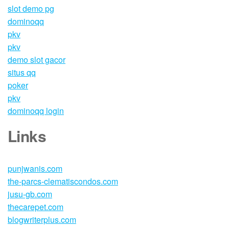
slot demo pg
dominoqq
pkv
pkv
demo slot gacor
situs qq
poker
pkv
dominoqq login
Links
punjwanis.com
the-parcs-clematiscondos.com
jusu-gb.com
thecarepet.com
blogwriterplus.com