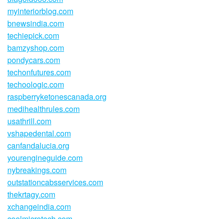
myinteriorblog.com
bnewsindia.com
techiepick.com
bamzyshop.com
pondycars.com
techonfutures.com
techoologic.com
raspberryketonescanada.org
medihealthrules.com
usathrill.com
vshapedental.com
canfandalucia.org
yourengineguide.com
nybreakings.com
outstationcabsservices.com
thekrtagy.com
xchangeindia.com
coolmicrotech.com