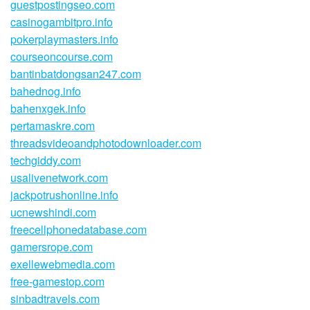
guestpostingseo.com
casinogambitpro.info
pokerplaymasters.info
courseoncourse.com
bantinbatdongsan247.com
bahednog.info
bahenxgek.info
pertamaskre.com
threadsvideoandphotodownloader.com
techgiddy.com
usalivenetwork.com
jackpotrushonline.info
ucnewshindi.com
freecellphonedatabase.com
gamersrope.com
exellewebmedia.com
free-gamestop.com
sinbadtravels.com