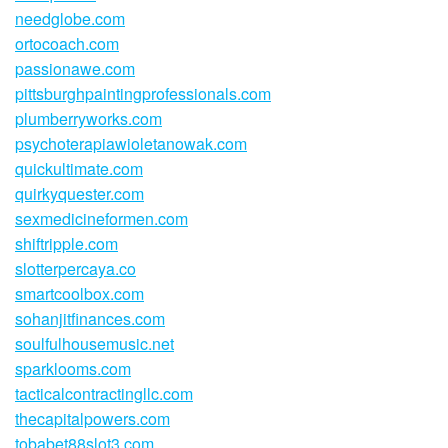
needglobe.com
ortocoach.com
passionawe.com
pittsburghpaintingprofessionals.com
plumberryworks.com
psychoterapiawioletanowak.com
quickultimate.com
quirkyquester.com
sexmedicineformen.com
shiftripple.com
slotterpercaya.co
smartcoolbox.com
sohanjitfinances.com
soulfulhousemusic.net
sparklooms.com
tacticalcontractingllc.com
thecapitalpowers.com
tobabet88slot3.com