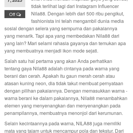
tidak terlihat lagi dari Instagram Influencer
Nila88. Dengan lebih dari 500 ribu pengikut,
Off
fashionista ini telah mengambil dunia media
sosial dengan selera yang sempurna dan pakaiannya
yang menarik. Tapi apa yang membedakan Nila88 dari
yang lain? Mari selami rahasia gayanya dan temukan apa
yang membuatnya menjadi ikon mode sejati.
Salah satu hal pertama yang akan Anda perhatikan
tentang gaya Nila88 adalah cintanya pada warna yang
berani dan cerah. Apakah itu gaun merah cerah atau
atasan kuning neon, dia tidak takut membuat pernyataan
dengan pilihan pakaiannya. Dengan memasukkan warna -
warna berani ke dalam pakaiannya, Nila88 menambahkan
elemen yang menyenangkan dan menyenangkan pada
penampilannya, membuatnya menonjol dari kerumunan.
Selain kecintaannya pada warna, NILA88 juga memiliki
mata yang tajam untuk mencampur pola dan tekstur. Dari