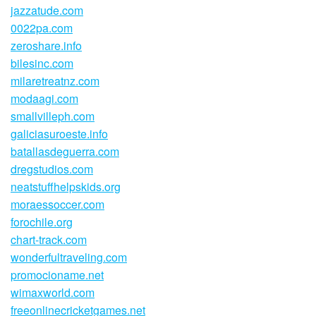
jazzatude.com
0022pa.com
zeroshare.info
bilesinc.com
milaretreatnz.com
modaagi.com
smallvilleph.com
galiciasuroeste.info
batallasdeguerra.com
dregstudios.com
neatstuffhelpskids.org
moraessoccer.com
forochile.org
chart-track.com
wonderfultraveling.com
promocioname.net
wimaxworld.com
freeonlinecricketgames.net