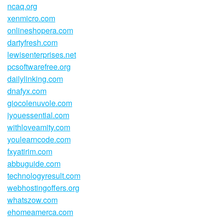
ncaq.org
xenmicro.com
onlineshopera.com
dartyfresh.com
lewisenterprises.net
pcsoftwarefree.org
dailylinking.com
dnafyx.com
giocolenuvole.com
iyouessential.com
withloveamity.com
youlearncode.com
fxyatirim.com
abbuguide.com
technologyresult.com
webhostingoffers.org
whatszow.com
ehomeamerca.com