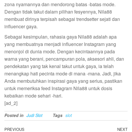
zona nyamannya dan mendorong batas -batas mode.
Dengan tidak takut dalam pilihan fesyennya, Nila88
membuat dirinya terpisah sebagai trendsetter sejati dan
influencer gaya.
Sebagai kesimpulan, rahasia gaya Nila88 adalah apa
yang membuatnya menjadi influencer Instagram yang
menonjol di dunia mode. Dengan kecintaannya pada
warna yang berani, pencampuran pola, aksesori ahli, dan
pendekatan yang tak kenal takut untuk gaya, ia telah
menangkap hati pecinta mode di mana -mana. Jadi, jika
Anda membutuhkan inspirasi gaya yang serius, pastikan
untuk memeriksa feed Instagram Nila88 untuk dosis
kebaikan mode sehari -hari.
[ad_2]
Posted in
Judi Slot
Tags
slot
Post
Previous
PREVIOUS
NEXT
N