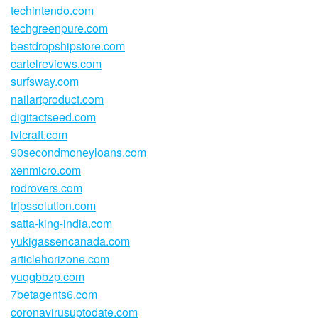
techintendo.com
techgreenpure.com
bestdropshipstore.com
cartelreviews.com
surfsway.com
nailartproduct.com
digitactseed.com
lvlcraft.com
90secondmoneyloans.com
xenmicro.com
rodrovers.com
tripssolution.com
satta-king-india.com
yukigassencanada.com
articlehorizone.com
yuqqbbzp.com
7betagents6.com
coronavirusuptodate.com