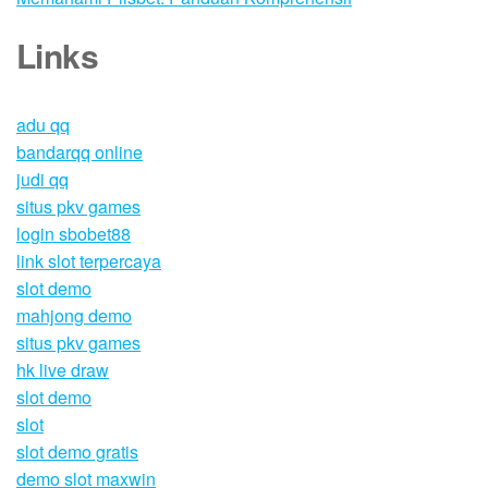
Links
adu qq
bandarqq online
judi qq
situs pkv games
login sbobet88
link slot terpercaya
slot demo
mahjong demo
situs pkv games
hk live draw
slot demo
slot
slot demo gratis
demo slot maxwin