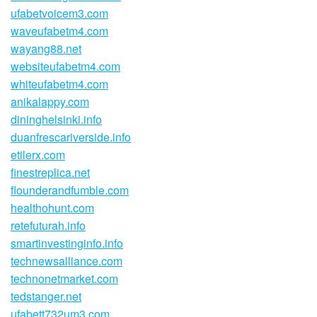
ufabetvoicem3.com
waveufabetm4.com
wayang88.net
websiteufabetm4.com
whiteufabetm4.com
anikalappy.com
dininghelsinki.info
duanfrescariverside.info
etilerx.com
finestreplica.net
flounderandfumble.com
healthohunt.com
retefuturah.info
smartinvestinginfo.info
technewsalliance.com
technonetmarket.com
tedstanger.net
ufabett732um3.com