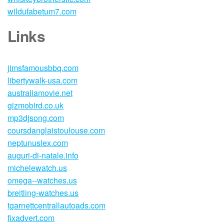
wildufabetum7.com
Links
jimsfamousbbq.com
libertywalk-usa.com
australiamovie.net
gizmobird.co.uk
mp3djsong.com
coursdanglaistoulouse.com
neptunuslex.com
auguri-di-natale.info
michelewatch.us
omega--watches.us
breitling-watches.us
tgarnettcentrallautoads.com
fixadvert.com