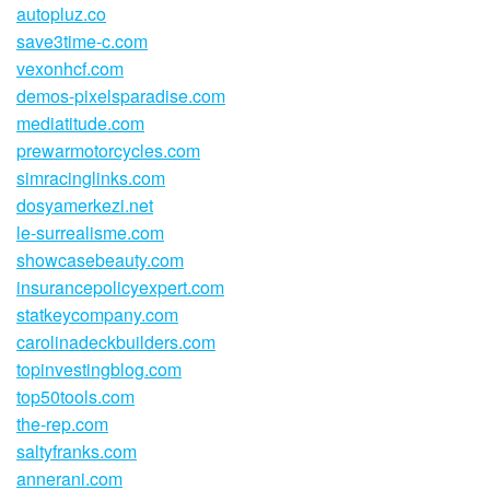
autopluz.co
save3time-c.com
vexonhcf.com
demos-pixelsparadise.com
mediatitude.com
prewarmotorcycles.com
simracinglinks.com
dosyamerkezi.net
le-surrealisme.com
showcasebeauty.com
insurancepolicyexpert.com
statkeycompany.com
carolinadeckbuilders.com
topinvestingblog.com
top50tools.com
the-rep.com
saltyfranks.com
annerani.com