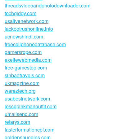
threadsvideoandphotodownloader.com
techgiddy.com
usalivenetwork.com
jackpotrushonline.info
ucnewshindi.com
freecellphonedatabase.com
gamersrope.com
exellewebmedia.com
free-gamestop.com
sinbadtravels.com
ukmagzine.com
wareztech.org
usabestnetwork.com
jessepinkmanoutfit.com
umailsend.com
retarys.com
fasterformationcpf.com
goldensnuggles.com