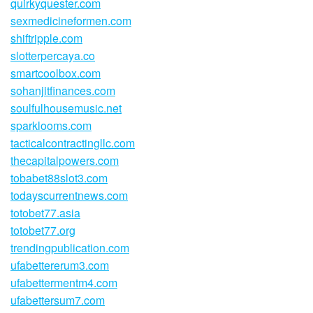
quirkyquester.com
sexmedicineformen.com
shiftripple.com
slotterpercaya.co
smartcoolbox.com
sohanjitfinances.com
soulfulhousemusic.net
sparklooms.com
tacticalcontractingllc.com
thecapitalpowers.com
tobabet88slot3.com
todayscurrentnews.com
totobet77.asia
totobet77.org
trendingpublication.com
ufabettererum3.com
ufabettermentm4.com
ufabettersum7.com