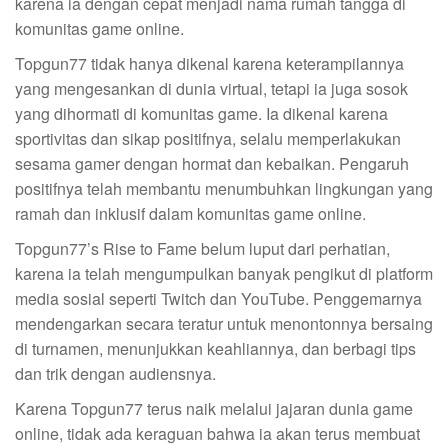
karena ia dengan cepat menjadi nama rumah tangga di
komunitas game online.
Topgun77 tidak hanya dikenal karena keterampilannya
yang mengesankan di dunia virtual, tetapi ia juga sosok
yang dihormati di komunitas game. Ia dikenal karena
sportivitas dan sikap positifnya, selalu memperlakukan
sesama gamer dengan hormat dan kebaikan. Pengaruh
positifnya telah membantu menumbuhkan lingkungan yang
ramah dan inklusif dalam komunitas game online.
Topgun77’s Rise to Fame belum luput dari perhatian,
karena ia telah mengumpulkan banyak pengikut di platform
media sosial seperti Twitch dan YouTube. Penggemarnya
mendengarkan secara teratur untuk menontonnya bersaing
di turnamen, menunjukkan keahliannya, dan berbagi tips
dan trik dengan audiensnya.
Karena Topgun77 terus naik melalui jajaran dunia game
online, tidak ada keraguan bahwa ia akan terus membuat