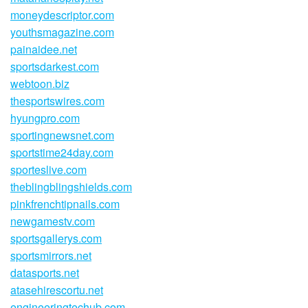
moneydescriptor.com
youthsmagazine.com
painaidee.net
sportsdarkest.com
webtoon.biz
thesportswires.com
hyungpro.com
sportingnewsnet.com
sportstime24day.com
sporteslive.com
theblingblingshields.com
pinkfrenchtipnails.com
newgamestv.com
sportsgallerys.com
sportsmirrors.net
datasports.net
atasehirescortu.net
engineeringtechub.com