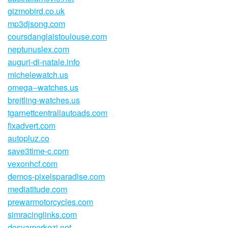
gizmobird.co.uk
mp3djsong.com
coursdanglaistoulouse.com
neptunuslex.com
auguri-di-natale.info
michelewatch.us
omega--watches.us
breitling-watches.us
tgarnettcentrallautoads.com
fixadvert.com
autopluz.co
save3time-c.com
vexonhcf.com
demos-pixelsparadise.com
mediatitude.com
prewarmotorcycles.com
simracinglinks.com
dosyamerkezi.net