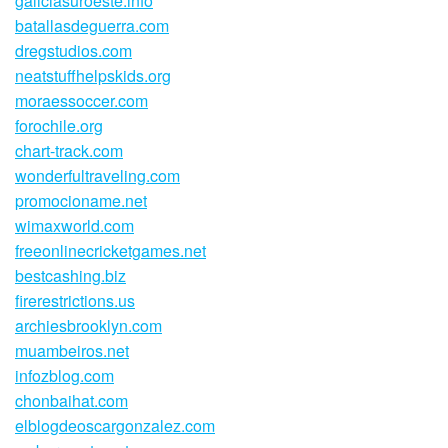
galiciasuroeste.info
batallasdeguerra.com
dregstudios.com
neatstuffhelpskids.org
moraessoccer.com
forochile.org
chart-track.com
wonderfultraveling.com
promocioname.net
wimaxworld.com
freeonlinecricketgames.net
bestcashing.biz
firerestrictions.us
archiesbrooklyn.com
muambeiros.net
infozblog.com
chonbaihat.com
elblogdeoscargonzalez.com