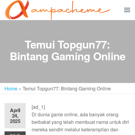
Skip
to
Slot
Nikmati sl
the
anti rungk
Gaco
content
X1000 dar
Hari 
PG Soft ha
Temui Topgun77:
ini untuk
dari
peluang
Bintang Gaming Online
Soft,
menang
besar. Slo
Slot
gacor ini
Anti
menawar
Rung
RTP tingg
untuk hasi
Home
»
Temui Topgun77: Bintang Gaming Online
X100
maksimal
[ad_1]
April
Di dunia game online, ada banyak orang
24,
2025
berbakat yang telah membuat nama untuk diri
mereka sendiri melalui keterampilan dan