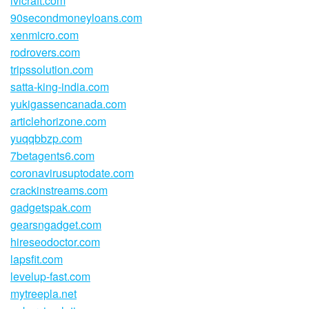
lvlcraft.com
90secondmoneyloans.com
xenmicro.com
rodrovers.com
tripssolution.com
satta-king-india.com
yukigassencanada.com
articlehorizone.com
yuqqbbzp.com
7betagents6.com
coronavirusuptodate.com
crackinstreams.com
gadgetspak.com
gearsngadget.com
hireseodoctor.com
lapsfit.com
levelup-fast.com
mytreepla.net