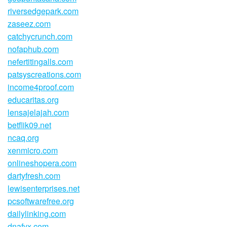
riversedgepark.com
zaseez.com
catchycrunch.com
nofaphub.com
nefertitingalls.com
patsyscreations.com
income4proof.com
educaritas.org
lensajelajah.com
betflik09.net
ncaq.org
xenmicro.com
onlineshopera.com
dartyfresh.com
lewisenterprises.net
pcsoftwarefree.org
dailylinking.com
dnafyx.com