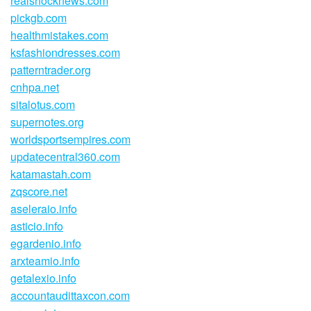
realshocknews.com
pickgb.com
healthmistakes.com
ksfashiondresses.com
patterntrader.org
cnhpa.net
sitalotus.com
supernotes.org
worldsportsempires.com
updatecentral360.com
katamastah.com
zqscore.net
aseleraio.info
asticio.info
egardenio.info
arxteamio.info
getalexio.info
accountaudittaxcon.com