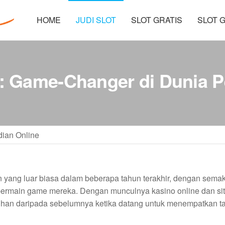
HOME
JUDI SLOT
SLOT GRATIS
SLOT 
Slot
Nikmati slot
anti rungkat
Gacor
X1000 dari
Hari Ini
PG Soft hari
ini untuk
 Game-Changer di Dunia Pe
dari PG
peluang
Soft,
menang
besar. Slot
Slot
gacor ini
Anti
menawarkan
ian Online
Rungkat
RTP tinggi
untuk hasil
X1000
maksimal.
n yang luar biasa dalam beberapa tahun terakhir, dengan sema
n bermain game mereka. Dengan munculnya kasino online dan si
ilihan daripada sebelumnya ketika datang untuk menempatkan t