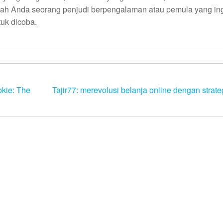
kah Anda seorang penjudi berpengalaman atau pemula yang in
uk dicoba.
kie: The
Tajir77: merevolusi belanja online dengan strateg