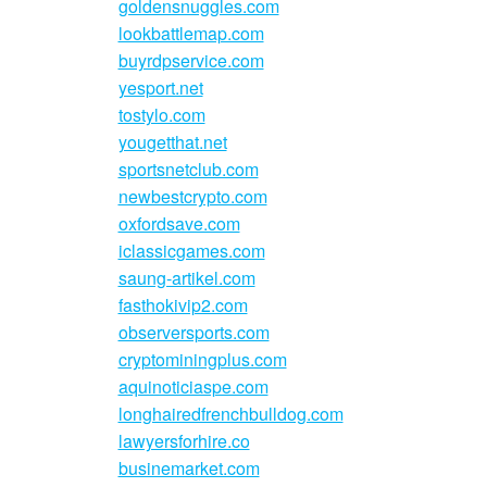
goldensnuggles.com
lookbattlemap.com
buyrdpservice.com
yesport.net
tostylo.com
yougetthat.net
sportsnetclub.com
newbestcrypto.com
oxfordsave.com
iclassicgames.com
saung-artikel.com
fasthokivip2.com
observersports.com
cryptominingplus.com
aquinoticiaspe.com
longhairedfrenchbulldog.com
lawyersforhire.co
businemarket.com