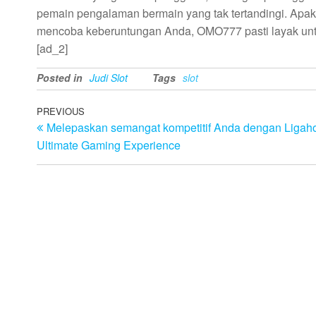
pemain pengalaman bermain yang tak tertandingi. Apa
mencoba keberuntungan Anda, OMO777 pasti layak unt
[ad_2]
Posted in
Judi Slot
Tags
slot
Post
Previous
PREVIOUS
Melepaskan semangat kompetitif Anda dengan Ligaho
Post
navigation
Ultimate Gaming Experience