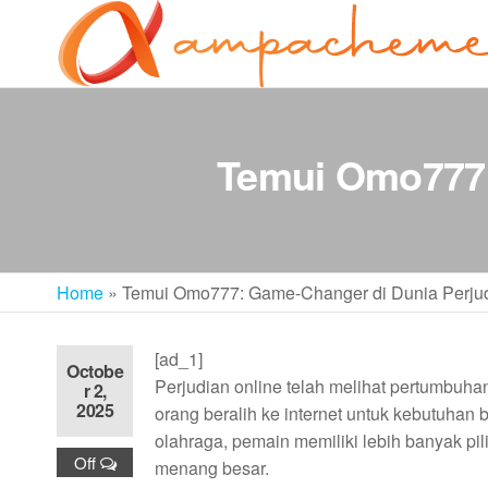
Skip
to
the
content
Temui Omo777:
Home
»
Temui Omo777: Game-Changer di Dunia Perjud
[ad_1]
Octobe
Perjudian online telah melihat pertumbuha
r 2,
2025
orang beralih ke internet untuk kebutuha
olahraga, pemain memiliki lebih banyak p
Off
menang besar.