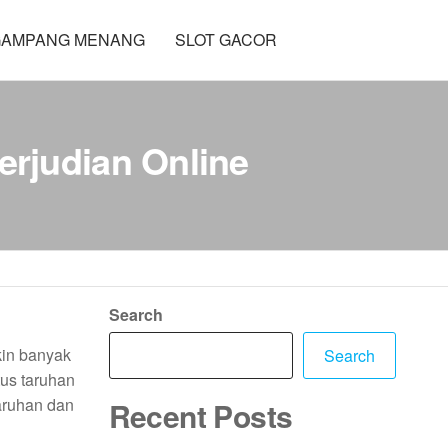
GAMPANG MENANG
SLOT GACOR
rjudian Online
Search
kin banyak
Search
tus taruhan
aruhan dan
Recent Posts