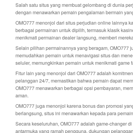
Salah satu situs yang membuat gelombang di dunia per
dengan menawarkan pemain pengalaman bermain yang u
OMO777 menonjol dari situs perjudian online lainnya k
berbagai permainan untuk dipilih, termasuk klasik kasino
menikmati permainan dealer langsung, memberi mereka 
Selain pilihan permainannya yang beragam, OMO777 
memudahkan pemain untuk menavigasi situs dan menemuk
seluler, memungkinkan pemain untuk menikmati game fa
Fitur lain yang menonjol dari OMO777 adalah komitme
pelanggan 24/7, memastikan bahwa pemain dapat memp
OMO777 menawarkan berbagai opsi pembayaran, memu
aman.
OMO777 juga menonjol karena bonus dan promosi yang 
berlangsung, situs ini menawarkan kepada para pemai
Secara keseluruhan, OMO777 adalah game-changer di d
antarmuka yang ramah pengguna, dukungan pelanggan y