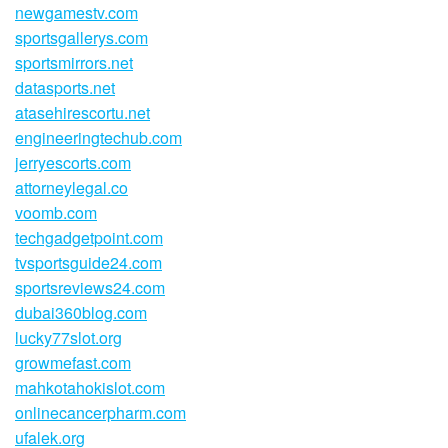
newgamestv.com
sportsgallerys.com
sportsmirrors.net
datasports.net
atasehirescortu.net
engineeringtechub.com
jerryescorts.com
attorneylegal.co
voomb.com
techgadgetpoint.com
tvsportsguide24.com
sportsreviews24.com
dubai360blog.com
lucky77slot.org
growmefast.com
mahkotahokislot.com
onlinecancerpharm.com
ufalek.org