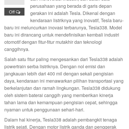
perusahaan yang berada di garis depan
Off
gerakan ini adalah Tesla. Dikenal dengan
kendaraan listriknya yang inovatif, Tesla baru-
baru ini meluncurkan inovasi terbarunya, Tesla338. Model
baru ini dirancang untuk mendefinisikan kembali industri
otomotif dengan fitur-fitur mutakhir dan teknologi
canggihnya.
Salah satu fitur paling mengesankan dari Tesla338 adalah
powertrain serba listriknya. Dengan nol emisi dan
jangkauan lebih dari 400 mil dengan sekali pengisian
daya, kendaraan ini menawarkan pilihan transportasi yang
berkelanjutan dan ramah lingkungan. Tesla338 didukung
oleh sistem baterai canggih yang memberikan kinerja
tahan lama dan kemampuan pengisian cepat, sehingga
nyaman untuk penggunaan sehari-hari.
Dalam hal kinerja, Tesla338 adalah pembangkit tenaga
listrik sejati. Dengan motor listrik ganda dan penggerak