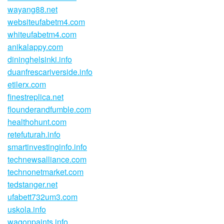
wayang88.net
websiteufabetm4.com
whiteufabetm4.com
anikalappy.com
dininghelsinki.info
duanfrescariverside.info
etilerx.com
finestreplica.net
flounderandfumble.com
healthohunt.com
retefuturah.info
smartinvestinginfo.info
technewsalliance.com
technonetmarket.com
tedstanger.net
ufabett732um3.com
uskola.info
wagonpaints.info