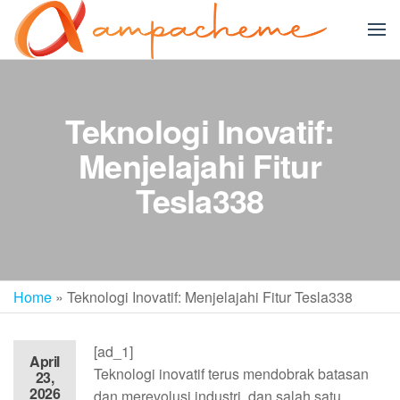
Skip
to
Slot
Nikmati sl
the
anti rungk
Gaco
content
X1000 dar
Hari 
PG Soft ha
Teknologi Inovatif:
ini untuk
dari
peluang
Menjelajahi Fitur
Soft,
menang
besar. Slo
Slot
Tesla338
gacor ini
Anti
menawar
Rung
RTP tingg
untuk hasi
X100
maksimal
Home
»
Teknologi Inovatif: Menjelajahi Fitur Tesla338
[ad_1]
April
Teknologi inovatif terus mendobrak batasan
23,
2026
dan merevolusi industri, dan salah satu