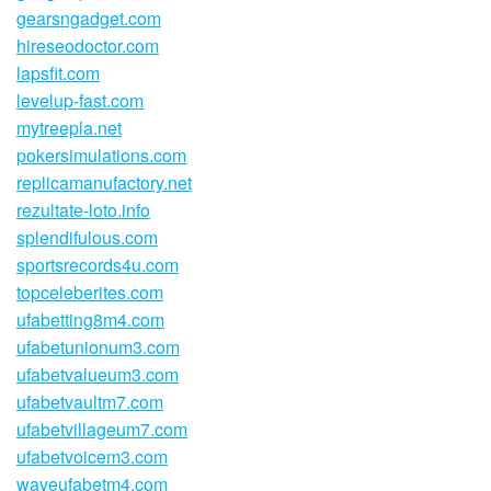
gearsngadget.com
hireseodoctor.com
lapsfit.com
levelup-fast.com
mytreepla.net
pokersimulations.com
replicamanufactory.net
rezultate-loto.info
splendifulous.com
sportsrecords4u.com
topceleberites.com
ufabetting8m4.com
ufabetunionum3.com
ufabetvalueum3.com
ufabetvaultm7.com
ufabetvillageum7.com
ufabetvoicem3.com
waveufabetm4.com