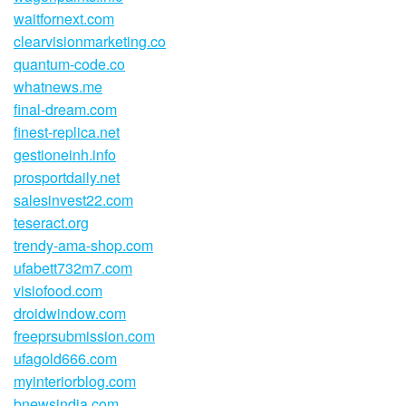
waitfornext.com
clearvisionmarketing.co
quantum-code.co
whatnews.me
final-dream.com
finest-replica.net
gestioneinh.info
prosportdaily.net
salesinvest22.com
teseract.org
trendy-ama-shop.com
ufabett732m7.com
visiofood.com
droidwindow.com
freeprsubmission.com
ufagold666.com
myinteriorblog.com
bnewsindia.com