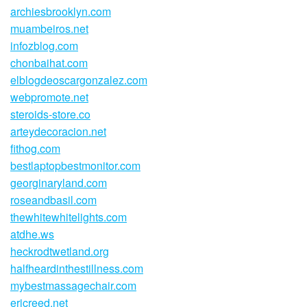
archiesbrooklyn.com
muambeiros.net
infozblog.com
chonbaihat.com
elblogdeoscargonzalez.com
webpromote.net
steroids-store.co
arteydecoracion.net
fithog.com
bestlaptopbestmonitor.com
georginaryland.com
roseandbasil.com
thewhitewhitelights.com
atdhe.ws
heckrodtwetland.org
halfheardinthestillness.com
mybestmassagechair.com
ericreed.net