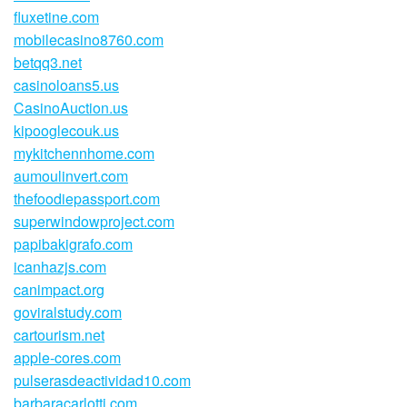
fluxetine.com
mobilecasino8760.com
betqq3.net
casinoloans5.us
CasinoAuction.us
kipooglecouk.us
mykitchennhome.com
aumoulinvert.com
thefoodiepassport.com
superwindowproject.com
papibakigrafo.com
icanhazjs.com
canimpact.org
goviralstudy.com
cartourism.net
apple-cores.com
pulserasdeactividad10.com
barbaracarlotti.com