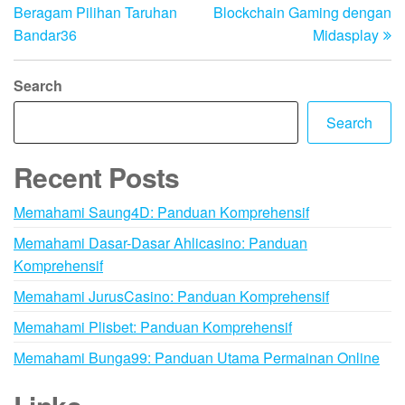
navigation
Beragam Pilihan Taruhan
Blockchain Gaming dengan
Bandar36
Midasplay
Search
Search
Recent Posts
Memahami Saung4D: Panduan Komprehensif
Memahami Dasar-Dasar Ahlicasino: Panduan
Komprehensif
Memahami JurusCasino: Panduan Komprehensif
Memahami Plisbet: Panduan Komprehensif
Memahami Bunga99: Panduan Utama Permainan Online