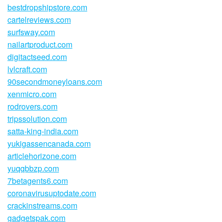
bestdropshipstore.com
cartelreviews.com
surfsway.com
nailartproduct.com
digitactseed.com
lvlcraft.com
90secondmoneyloans.com
xenmicro.com
rodrovers.com
tripssolution.com
satta-king-india.com
yukigassencanada.com
articlehorizone.com
yuqqbbzp.com
7betagents6.com
coronavirusuptodate.com
crackinstreams.com
gadgetspak.com