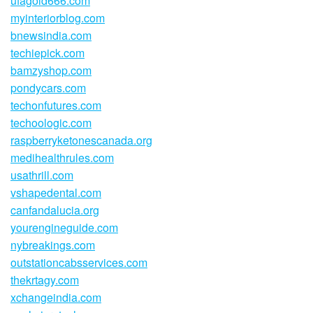
ufagold666.com
myinteriorblog.com
bnewsindia.com
techiepick.com
bamzyshop.com
pondycars.com
techonfutures.com
techoologic.com
raspberryketonescanada.org
medihealthrules.com
usathrill.com
vshapedental.com
canfandalucia.org
yourengineguide.com
nybreakings.com
outstationcabsservices.com
thekrtagy.com
xchangeindia.com