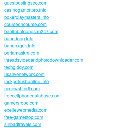
guestpostingseo.com
casinogambitpro.info
pokerplaymasters.info
courseoncourse.com
bantinbatdongsan247.com
bahednog.info
bahenxgek.info
pertamaskre.com
threadsvideoandphotodownloader.com
techgiddy.com
usalivenetwork.com
jackpotrushonline.info
ucnewshindi.com
freecellphonedatabase.com
gamersrope.com
exellewebmedia.com
free-gamestop.com
sinbadtravels.com