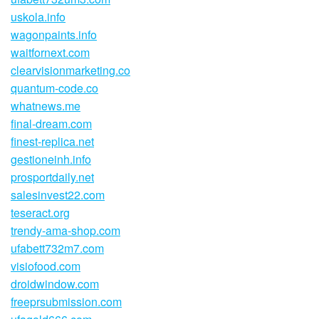
uskola.info
wagonpaints.info
waitfornext.com
clearvisionmarketing.co
quantum-code.co
whatnews.me
final-dream.com
finest-replica.net
gestioneinh.info
prosportdaily.net
salesinvest22.com
teseract.org
trendy-ama-shop.com
ufabett732m7.com
visiofood.com
droidwindow.com
freeprsubmission.com