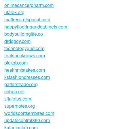
onlinecancerpharm.com
ufalek.org
mattress-disposal.com
happyflooringandcabinets.com
bodybuildinglife.co
qrdoggy.com
technologygud.com
realshocknews.com
pickgb.com
healthmistakes.com
ksfashiondresses.com
patterntrader.org
cnhpa.net
sitalotus.com
supernotes.org
worldsportsempires.com
updatecentral360.com
katamastah.com