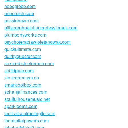
needglobe.com
ortocoach.com
passionawe.com
pittsburghpaintingprofessionals.com
plumberryworks.com
psychoterapiawioletanowak.com
quickultimate.com
quirkyquester.com
sexmedicineformen.com
shiftripple.com
slotterpercaya.co
smartcoolbox.com
sohanjitfinances.com
soulfulhousemusic.net
sparklooms.com
tacticalcontractingllc.com
thecapitalpowers.com
tobabet88slot3.com