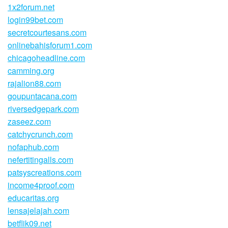
1x2forum.net
login99bet.com
secretcourtesans.com
onlinebahisforum1.com
chicagoheadline.com
camming.org
rajalion88.com
goupuntacana.com
riversedgepark.com
zaseez.com
catchycrunch.com
nofaphub.com
nefertitingalls.com
patsyscreations.com
income4proof.com
educaritas.org
lensajelajah.com
betflik09.net