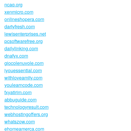
ncaq.org
xenmicro.com
onlineshopera.com
dartyfresh.com
lewisenterprises.net
pcsoftwarefree.org
dailylinking.com
dnafyx.com
giocolenuvole.com
iyouessential.com
withloveamity.com
youlearncode.com
fxyatirim.com
abbuguide.com
technologyresult.com
webhostingoffers.org
whatszow.com
ehomeamerca.com