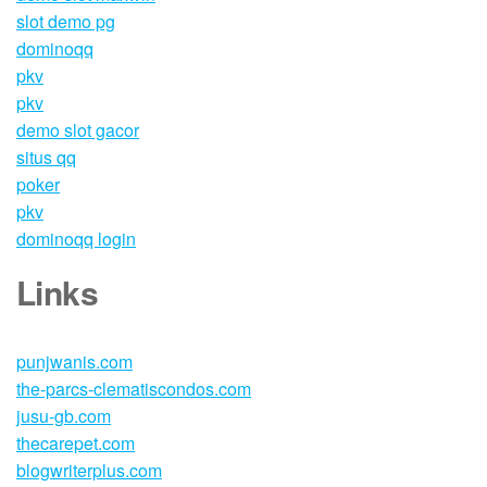
slot demo pg
dominoqq
pkv
pkv
demo slot gacor
situs qq
poker
pkv
dominoqq login
Links
punjwanis.com
the-parcs-clematiscondos.com
jusu-gb.com
thecarepet.com
blogwriterplus.com