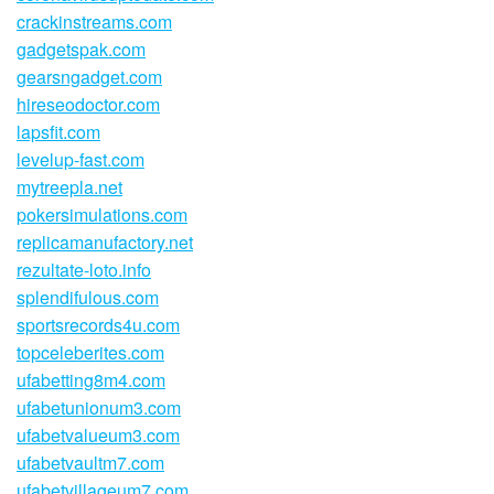
crackinstreams.com
gadgetspak.com
gearsngadget.com
hireseodoctor.com
lapsfit.com
levelup-fast.com
mytreepla.net
pokersimulations.com
replicamanufactory.net
rezultate-loto.info
splendifulous.com
sportsrecords4u.com
topceleberites.com
ufabetting8m4.com
ufabetunionum3.com
ufabetvalueum3.com
ufabetvaultm7.com
ufabetvillageum7.com