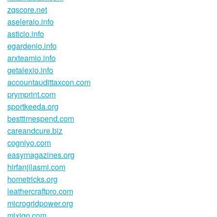
zqscore.net
aseleraio.info
asticio.info
egardenio.info
arxteamio.info
getalexio.info
accountaudittaxcon.com
prymprint.com
sportkeeda.org
besttimespend.com
careandcure.biz
cogniyo.com
easymagazines.org
hirfanjilasmi.com
hometricks.org
leathercraftpro.com
microgridpower.org
mixiqo.com