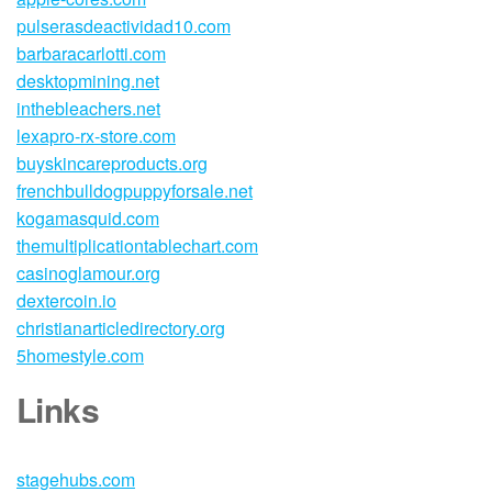
pulserasdeactividad10.com
barbaracarlotti.com
desktopmining.net
inthebleachers.net
lexapro-rx-store.com
buyskincareproducts.org
frenchbulldogpuppyforsale.net
kogamasquid.com
themultiplicationtablechart.com
casinoglamour.org
dextercoin.io
christianarticledirectory.org
5homestyle.com
Links
stagehubs.com