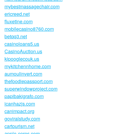
mybestmassagechair.com
ericreed.net
fluxetine.com
mobilecasino8760.com
betqq3.net
casinoloans5.us
CasinoAuction.us
kipooglecouk.us
mykitchennhome.com
aumoulinvert.com
thefoodiepassport.com
superwindowproject.com
papibakigrafo.com
icanhazjs.com
canimpact.org
goviralstudy.com
cartourism.net
apple-cores.com