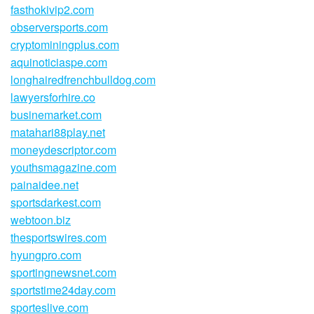
fasthokivip2.com
observersports.com
cryptominingplus.com
aquinoticiaspe.com
longhairedfrenchbulldog.com
lawyersforhire.co
businemarket.com
matahari88play.net
moneydescriptor.com
youthsmagazine.com
painaidee.net
sportsdarkest.com
webtoon.biz
thesportswires.com
hyungpro.com
sportingnewsnet.com
sportstime24day.com
sporteslive.com