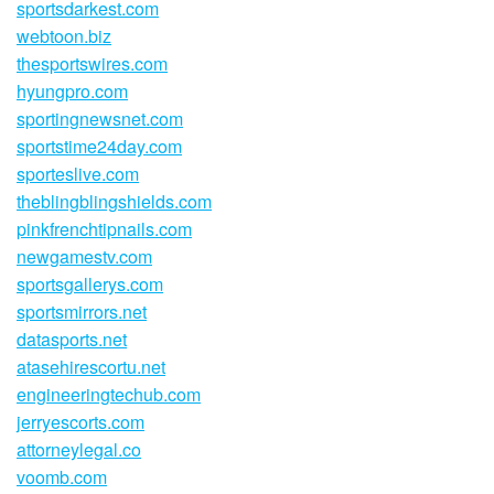
sportsdarkest.com
webtoon.biz
thesportswires.com
hyungpro.com
sportingnewsnet.com
sportstime24day.com
sporteslive.com
theblingblingshields.com
pinkfrenchtipnails.com
newgamestv.com
sportsgallerys.com
sportsmirrors.net
datasports.net
atasehirescortu.net
engineeringtechub.com
jerryescorts.com
attorneylegal.co
voomb.com