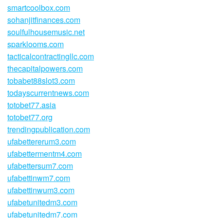
smartcoolbox.com
sohanjitfinances.com
soulfulhousemusic.net
sparklooms.com
tacticalcontractingllc.com
thecapitalpowers.com
tobabet88slot3.com
todayscurrentnews.com
totobet77.asia
totobet77.org
trendingpublication.com
ufabettererum3.com
ufabettermentm4.com
ufabettersum7.com
ufabettinwm7.com
ufabettinwum3.com
ufabetunitedm3.com
ufabetunitedm7.com