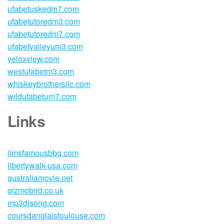
ufabetuskedm7.com
ufabetutoredm3.com
ufabetutoredm7.com
ufabetvalleyum3.com
veloxview.com
westufabetm3.com
whiskeybrothersllc.com
wildufabetum7.com
Links
jimsfamousbbq.com
libertywalk-usa.com
australiamovie.net
gizmobird.co.uk
mp3djsong.com
coursdanglaistoulouse.com