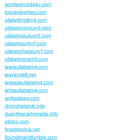
sportsrecords4u.com
topceleberites.com
ufabetting8m4.com
ufabetunionum3.com
ufabetvalueum3.com
ufabetvaultm7.com
ufabetvillageum7.com
ufabetvoicem3.com
waveufabetm4.com
wayang88.net
websiteufabetm4.com
whiteufabetm4.com
anikalappy.com
dininghelsinki.info
duanfrescariverside.info
etilerx.com
finestreplica.net
flounderandfumble.com