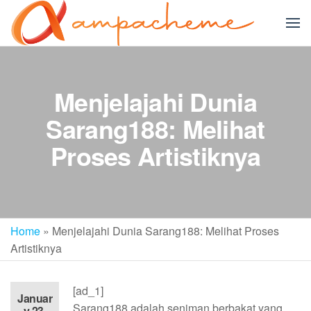
Skip
to
Slot
Nikmati sl
the
anti rungk
Gaco
content
X1000 dar
Hari 
PG Soft ha
Menjelajahi Dunia
ini untuk
dari
peluang
Sarang188: Melihat
Soft,
menang
besar. Slo
Slot
Proses Artistiknya
gacor ini
Anti
menawar
Rung
RTP tingg
untuk hasi
X100
maksimal
Home
»
Menjelajahi Dunia Sarang188: Melihat Proses
Artistiknya
[ad_1]
Januar
Sarang188 adalah seniman berbakat yang
y 23,