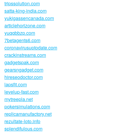
tripssolution.com
satta-king-india.com
yukigassencanada.com
articlehorizone.com
yuqqbbzp.com
7betagents6.com
coronavirusuptodate.com
crackinstreams.com
gadgetspak.com
gearsngadget.com
hireseodoctor.com
lapsfit.com
levelup-fast.com
mytreepla.net
pokersimulations.com
replicamanufactory.net
rezultate-loto.info
splendifulous.com