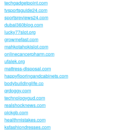
techgadgetpoint.com
tvsportsguide24.com
sportsreviews24.com
dubai360blog.com
lucky77slot.org
growmefast.com
mahkotahokislot.com
onlinecancerpharm.com
ufalek.org
mattress-disposal.com
happyflooringandcabinets.com
bodybuildinglife.co
qrdoggy.com
technologygud.com
realshocknews.com
pickgb.com
healthmistakes.com
ksfashiondresses.com