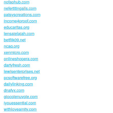
nofaphub.com
nefertitingalls.com
patsyscreations.com
income4proof.com
educaritas.org
lensajelajah.com
betflik09.net
ncaq.org
xenmicro.com
onlineshopera.com
dartyfresh.com
lewisenterprises.net
pcsoftwarefree.org
dailylinking.com
dnafyx.com
giocolenuvole.com
iyouessential.com
withloveamity.com