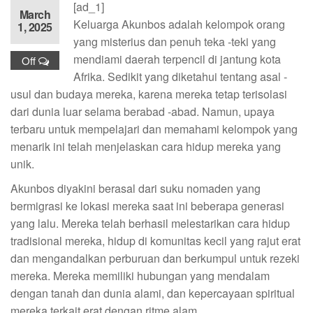
[ad_1]
March
Keluarga Akunbos adalah kelompok orang
1, 2025
yang misterius dan penuh teka -teki yang
mendiami daerah terpencil di jantung kota
Off
Afrika. Sedikit yang diketahui tentang asal -
usul dan budaya mereka, karena mereka tetap terisolasi
dari dunia luar selama berabad -abad. Namun, upaya
terbaru untuk mempelajari dan memahami kelompok yang
menarik ini telah menjelaskan cara hidup mereka yang
unik.
Akunbos diyakini berasal dari suku nomaden yang
bermigrasi ke lokasi mereka saat ini beberapa generasi
yang lalu. Mereka telah berhasil melestarikan cara hidup
tradisional mereka, hidup di komunitas kecil yang rajut erat
dan mengandalkan perburuan dan berkumpul untuk rezeki
mereka. Mereka memiliki hubungan yang mendalam
dengan tanah dan dunia alami, dan kepercayaan spiritual
mereka terkait erat dengan ritme alam.