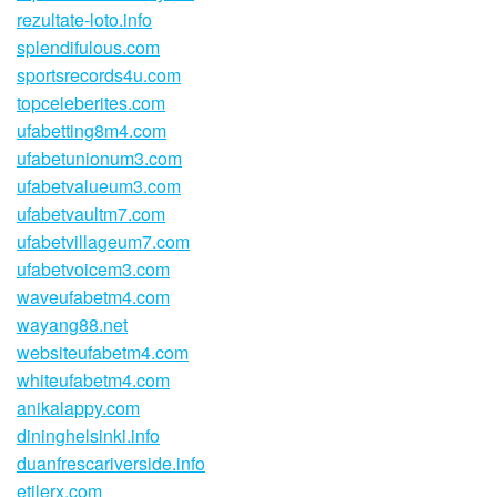
rezultate-loto.info
splendifulous.com
sportsrecords4u.com
topceleberites.com
ufabetting8m4.com
ufabetunionum3.com
ufabetvalueum3.com
ufabetvaultm7.com
ufabetvillageum7.com
ufabetvoicem3.com
waveufabetm4.com
wayang88.net
websiteufabetm4.com
whiteufabetm4.com
anikalappy.com
dininghelsinki.info
duanfrescariverside.info
etilerx.com