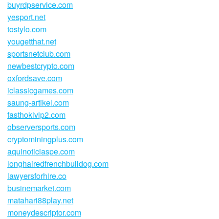
buyrdpservice.com
yesport.net
tostylo.com
yougetthat.net
sportsnetclub.com
newbestcrypto.com
oxfordsave.com
iclassicgames.com
saung-artikel.com
fasthokivip2.com
observersports.com
cryptominingplus.com
aquinoticiaspe.com
longhairedfrenchbulldog.com
lawyersforhire.co
businemarket.com
matahari88play.net
moneydescriptor.com