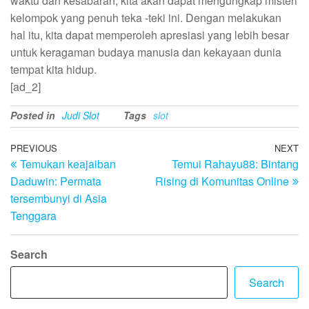
waktu dan kesabaran, kita akan dapat mengungkap misteri
kelompok yang penuh teka -teki ini. Dengan melakukan
hal itu, kita dapat memperoleh apresiasi yang lebih besar
untuk keragaman budaya manusia dan kekayaan dunia
tempat kita hidup.
[ad_2]
Posted in
Judi Slot
Tags
slot
Post
Previous
PREVIOUS
NEXT
N
Temukan keajaiban
Temui Rahayu88: Bintang
Post
Po
navigation
Daduwin: Permata
Rising di Komunitas Online
tersembunyi di Asia
Tenggara
Search
Search