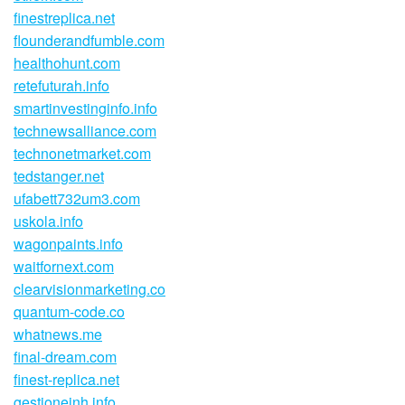
finestreplica.net
flounderandfumble.com
healthohunt.com
retefuturah.info
smartinvestinginfo.info
technewsalliance.com
technonetmarket.com
tedstanger.net
ufabett732um3.com
uskola.info
wagonpaints.info
waitfornext.com
clearvisionmarketing.co
quantum-code.co
whatnews.me
final-dream.com
finest-replica.net
gestioneinh.info