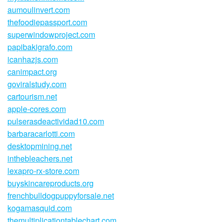
aumoulinvert.com
thefoodiepassport.com
superwindowproject.com
papibakigrafo.com
icanhazjs.com
canimpact.org
goviralstudy.com
cartourism.net
apple-cores.com
pulserasdeactividad10.com
barbaracarlotti.com
desktopmining.net
inthebleachers.net
lexapro-rx-store.com
buyskincareproducts.org
frenchbulldogpuppyforsale.net
kogamasquid.com
themultiplicationtablechart.com