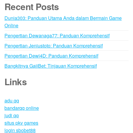
Recent Posts
Dunia303: Panduan Utama Anda dalam Bermain Game
Online
Pengertian Dewanaga77: Panduan Komprehensif
Pengertian Jeniustoto: Panduan Komprehensif
Pengertian Dewi4D: Panduan Komprehensif
Bangkitnya GajiBet: Tinjauan Komprehensif
Links
adu qq
bandarqq online
judi qq
situs pkv games
login sbobet88