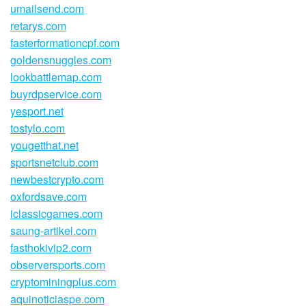
umailsend.com
retarys.com
fasterformationcpf.com
goldensnuggles.com
lookbattlemap.com
buyrdpservice.com
yesport.net
tostylo.com
yougetthat.net
sportsnetclub.com
newbestcrypto.com
oxfordsave.com
iclassicgames.com
saung-artikel.com
fasthokivip2.com
observersports.com
cryptominingplus.com
aquinoticiaspe.com