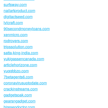
surfsway.com
nailartproduct.com
digitactseed.com
lvlcraft.com
90secondmoneyloans.com
xenmicro.com
rodrovers.com
tripssolution.com
satta-king-india.com
yukigassencanada.com
articlehorizone.com
yuqqbbzp.com
7betagents6.com
coronavirusuptodate.com
crackinstreams.com
gadgetspak.com
gearsngadget.com
hireseodoctor.com