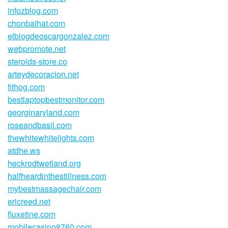
infozblog.com
chonbaihat.com
elblogdeoscargonzalez.com
webpromote.net
steroids-store.co
arteydecoracion.net
fithog.com
bestlaptopbestmonitor.com
georginaryland.com
roseandbasil.com
thewhitewhitelights.com
atdhe.ws
heckrodtwetland.org
halfheardinthestillness.com
mybestmassagechair.com
ericreed.net
fluxetine.com
mobilecasino8760.com