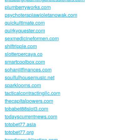
plumberryworks.com
psychoterapiawioletanowak.com
quickultimate.com
quirkyquester.com
sexmedicineformen.com
shiftripple.com
slotterpercaya.co
smartcoolbox.com
sohanjitfinances.com
soulfulhousemusic.net
sparklooms.com
tacticalcontractingllc.com
thecapitalpowers.com
tobabet88slot3.com
todayscurrentnews.com
totobet77.asia
totobet77.org
trendingpublication.com