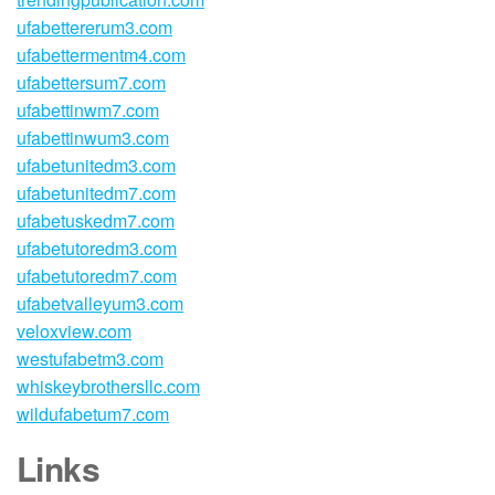
ufabettererum3.com
ufabettermentm4.com
ufabettersum7.com
ufabettinwm7.com
ufabettinwum3.com
ufabetunitedm3.com
ufabetunitedm7.com
ufabetuskedm7.com
ufabetutoredm3.com
ufabetutoredm7.com
ufabetvalleyum3.com
veloxview.com
westufabetm3.com
whiskeybrothersllc.com
wildufabetum7.com
Links