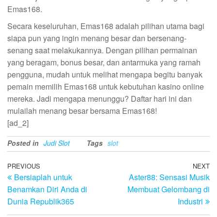
Emas168.
Secara keseluruhan, Emas168 adalah pilihan utama bagi
siapa pun yang ingin menang besar dan bersenang-
senang saat melakukannya. Dengan pilihan permainan
yang beragam, bonus besar, dan antarmuka yang ramah
pengguna, mudah untuk melihat mengapa begitu banyak
pemain memilih Emas168 untuk kebutuhan kasino online
mereka. Jadi mengapa menunggu? Daftar hari ini dan
mulailah menang besar bersama Emas168!
[ad_2]
Posted in
Judi Slot
Tags
slot
Post
Previous
PREVIOUS
NEXT
N
Bersiaplah untuk
Aster88: Sensasi Musik
Post
Po
navigation
Benamkan Diri Anda di
Membuat Gelombang di
Dunia Republik365
Industri