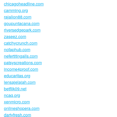
chicagoheadline.com
camming.org
rajalion88.com
goupuntacana.com
riversedgepark.com
zaseez.com
catchycrunch.com
nofaphub.com
nefertitingalls.com
patsyscreations.com
income4proof.com
educaritas.org
lensajelajah.com
betflik09.net
ncaq.org
xenmicro.com
onlineshopera.com
dartyfresh.com