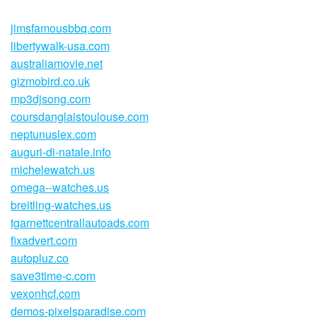
jimsfamousbbq.com
libertywalk-usa.com
australiamovie.net
gizmobird.co.uk
mp3djsong.com
coursdanglaistoulouse.com
neptunuslex.com
auguri-di-natale.info
michelewatch.us
omega--watches.us
breitling-watches.us
tgarnettcentrallautoads.com
fixadvert.com
autopluz.co
save3time-c.com
vexonhcf.com
demos-pixelsparadise.com