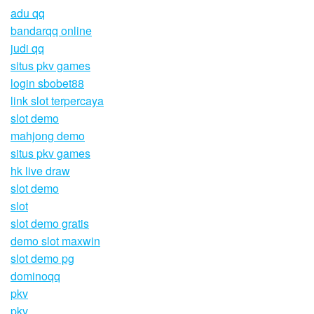
adu qq
bandarqq online
judi qq
situs pkv games
login sbobet88
link slot terpercaya
slot demo
mahjong demo
situs pkv games
hk live draw
slot demo
slot
slot demo gratis
demo slot maxwin
slot demo pg
dominoqq
pkv
pkv