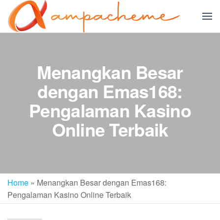
Skip
to
Slot
Nikmati sl
the
anti rungk
Gaco
content
X1000 dar
Hari 
PG Soft ha
Menangkan Besar
ini untuk
dari
peluang
dengan Emas168:
Soft,
menang
besar. Slo
Slot
Pengalaman Kasino
gacor ini
Anti
menawar
Online Terbaik
Rung
RTP tingg
untuk hasi
X100
maksimal
Home
»
Menangkan Besar dengan Emas168:
Pengalaman Kasino Online Terbaik