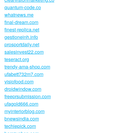
quantum-code.co
whatnews.me
final-dream.com
finest-replica.net
gestioneinh.info
prosportdaily.net
salesinvest22.com
teseract.org
trendy-ama-shop.com
ufabett732m7.com
visiofood.com
droidwindow.com
freeprsubmission.com
ufagold666.com
myinteriorblog.com
bnewsindia.com
techiepick.com