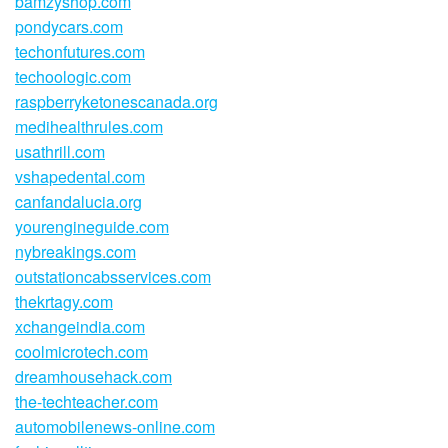
bamzyshop.com
pondycars.com
techonfutures.com
techoologic.com
raspberryketonescanada.org
medihealthrules.com
usathrill.com
vshapedental.com
canfandalucia.org
yourengineguide.com
nybreakings.com
outstationcabsservices.com
thekrtagy.com
xchangeindia.com
coolmicrotech.com
dreamhousehack.com
the-techteacher.com
automobilenews-online.com