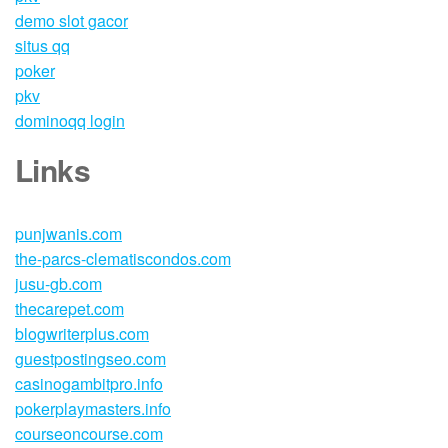
demo slot gacor
situs qq
poker
pkv
dominoqq login
Links
punjwanis.com
the-parcs-clematiscondos.com
jusu-gb.com
thecarepet.com
blogwriterplus.com
guestpostingseo.com
casinogambitpro.info
pokerplaymasters.info
courseoncourse.com