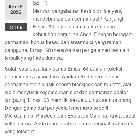
[ad_1]
April 8,
Mencari pengalaman kasino online yang
2026
mendebarkan dan bermanfaat? Kunjungi
Emas168, tujuan utama untuk semua
Off
kebutuhan perjudian Anda. Dengan beragam
permainan, bonus besar, dan antarmuka yang ramah
pengguna, Emas168 menawarkan pengalaman bermain
terbaik yang tiada duanya.
Salah satu daya tarik utama Emas168 adalah koleksi
permainannya yang luas. Apakah Anda penggemar
permainan meja klasik seperti blackjack dan roulette, atau
lebih menyukai kegembiraan slot dan permainan dealer
langsung, Emas168 memiliki sesuatu untuk semua orang.
Dengan game dari penyedia terkemuka seperti
Microgaming, Playtech, dan Evolution Gaming, Anda dapat
yakin bahwa Anda mendapatkan game berkualitas terbaik
yang tersedia.