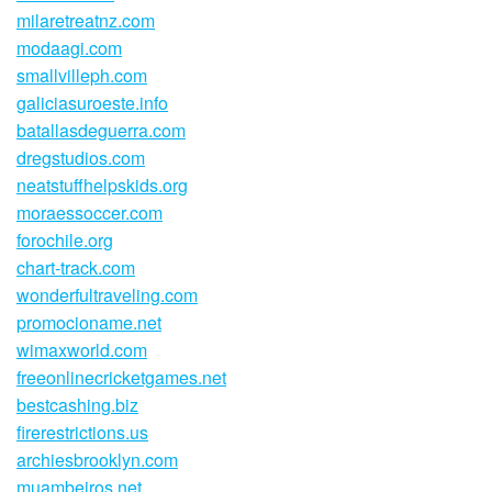
milaretreatnz.com
modaagi.com
smallvilleph.com
galiciasuroeste.info
batallasdeguerra.com
dregstudios.com
neatstuffhelpskids.org
moraessoccer.com
forochile.org
chart-track.com
wonderfultraveling.com
promocioname.net
wimaxworld.com
freeonlinecricketgames.net
bestcashing.biz
firerestrictions.us
archiesbrooklyn.com
muambeiros.net