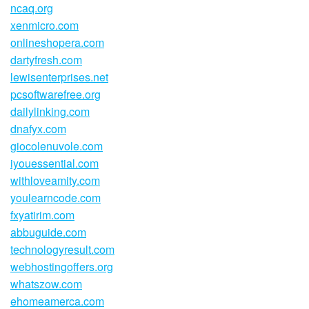
ncaq.org
xenmicro.com
onlineshopera.com
dartyfresh.com
lewisenterprises.net
pcsoftwarefree.org
dailylinking.com
dnafyx.com
giocolenuvole.com
iyouessential.com
withloveamity.com
youlearncode.com
fxyatirim.com
abbuguide.com
technologyresult.com
webhostingoffers.org
whatszow.com
ehomeamerca.com