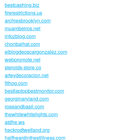
bestcashing.biz
firerestrictions.us
archiesbrooklyn.com
muambeiros.net
infozblog.com
chonbaihat.com
elblogdeoscargonzalez.com
webpromote.net
steroids-store.co
arteydecoracion.net
fithog.com
bestlaptopbestmonitor.com
georginaryland.com
roseandbasil.com
thewhitewhitelights.com
atdhe.ws
heckrodtwetland.org
halfheardinthestillness.com