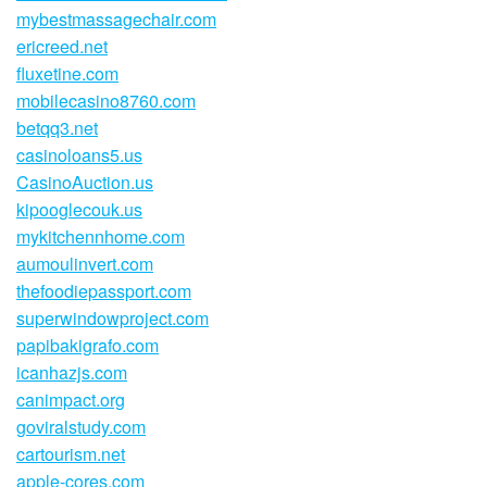
mybestmassagechair.com
ericreed.net
fluxetine.com
mobilecasino8760.com
betqq3.net
casinoloans5.us
CasinoAuction.us
kipooglecouk.us
mykitchennhome.com
aumoulinvert.com
thefoodiepassport.com
superwindowproject.com
papibakigrafo.com
icanhazjs.com
canimpact.org
goviralstudy.com
cartourism.net
apple-cores.com