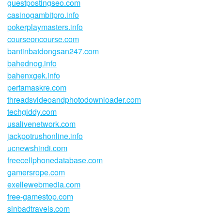
guestpostingseo.com
casinogambitpro.info
pokerplaymasters.info
courseoncourse.com
bantinbatdongsan247.com
bahednog.info
bahenxgek.info
pertamaskre.com
threadsvideoandphotodownloader.com
techgiddy.com
usalivenetwork.com
jackpotrushonline.info
ucnewshindi.com
freecellphonedatabase.com
gamersrope.com
exellewebmedia.com
free-gamestop.com
sinbadtravels.com