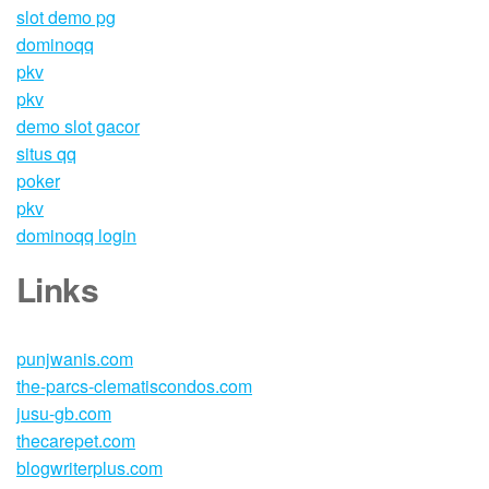
slot demo pg
dominoqq
pkv
pkv
demo slot gacor
situs qq
poker
pkv
dominoqq login
Links
punjwanis.com
the-parcs-clematiscondos.com
jusu-gb.com
thecarepet.com
blogwriterplus.com