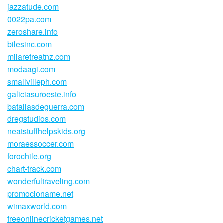
jazzatude.com
0022pa.com
zeroshare.info
bilesinc.com
milaretreatnz.com
modaagi.com
smallvilleph.com
galiciasuroeste.info
batallasdeguerra.com
dregstudios.com
neatstuffhelpskids.org
moraessoccer.com
forochile.org
chart-track.com
wonderfultraveling.com
promocioname.net
wimaxworld.com
freeonlinecricketgames.net