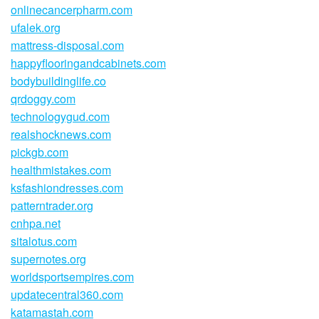
onlinecancerpharm.com
ufalek.org
mattress-disposal.com
happyflooringandcabinets.com
bodybuildinglife.co
qrdoggy.com
technologygud.com
realshocknews.com
pickgb.com
healthmistakes.com
ksfashiondresses.com
patterntrader.org
cnhpa.net
sitalotus.com
supernotes.org
worldsportsempires.com
updatecentral360.com
katamastah.com