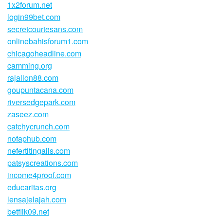
1x2forum.net
login99bet.com
secretcourtesans.com
onlinebahisforum1.com
chicagoheadline.com
camming.org
rajalion88.com
goupuntacana.com
riversedgepark.com
zaseez.com
catchycrunch.com
nofaphub.com
nefertitingalls.com
patsyscreations.com
income4proof.com
educaritas.org
lensajelajah.com
betflik09.net