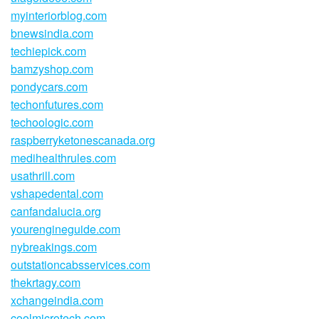
myinteriorblog.com
bnewsindia.com
techiepick.com
bamzyshop.com
pondycars.com
techonfutures.com
techoologic.com
raspberryketonescanada.org
medihealthrules.com
usathrill.com
vshapedental.com
canfandalucia.org
yourengineguide.com
nybreakings.com
outstationcabsservices.com
thekrtagy.com
xchangeindia.com
coolmicrotech.com