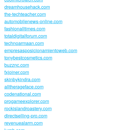
dreamhousehack.com
the-techteacher.com
automobilenews-online.com
fashionalltimes.com
totaldigitalforum.com
technoarmaan.com
empresasposicionamientoweb.com
tonybestcosmetics.com
buzznc.com
fxjoiner.com
skinbykindra.com
alltherageface.com
codenational.com
progameexplorer.com
rockislandroastery.com
directselling-pro.com
revenuealarm.com