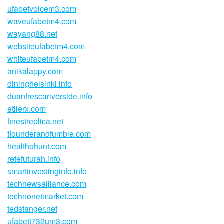
ufabetvoicem3.com
waveufabetm4.com
wayang88.net
websiteufabetm4.com
whiteufabetm4.com
anikalappy.com
dininghelsinki.info
duanfrescariverside.info
etilerx.com
finestreplica.net
flounderandfumble.com
healthohunt.com
retefuturah.info
smartinvestinginfo.info
technewsalliance.com
technonetmarket.com
tedstanger.net
ufabett732um3.com