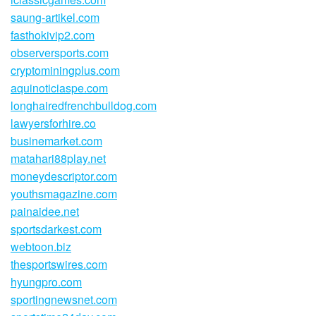
saung-artikel.com
fasthokivip2.com
observersports.com
cryptominingplus.com
aquinoticiaspe.com
longhairedfrenchbulldog.com
lawyersforhire.co
businemarket.com
matahari88play.net
moneydescriptor.com
youthsmagazine.com
painaidee.net
sportsdarkest.com
webtoon.biz
thesportswires.com
hyungpro.com
sportingnewsnet.com