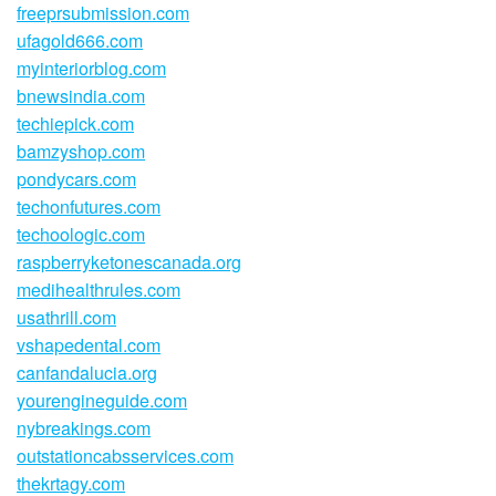
freeprsubmission.com
ufagold666.com
myinteriorblog.com
bnewsindia.com
techiepick.com
bamzyshop.com
pondycars.com
techonfutures.com
techoologic.com
raspberryketonescanada.org
medihealthrules.com
usathrill.com
vshapedental.com
canfandalucia.org
yourengineguide.com
nybreakings.com
outstationcabsservices.com
thekrtagy.com