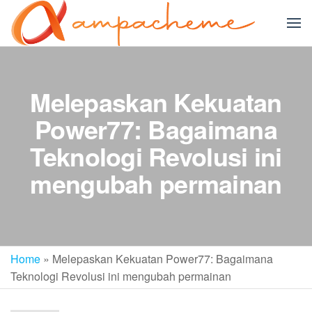
Skip
to
Slot
Nikmati sl
the
anti rungk
Gaco
content
X1000 dar
Hari 
PG Soft ha
Melepaskan Kekuatan
ini untuk
dari
peluang
Power77: Bagaimana
Soft,
menang
besar. Slo
Slot
Teknologi Revolusi ini
gacor ini
Anti
menawar
mengubah permainan
Rung
RTP tingg
untuk hasi
X100
maksimal
Home
»
Melepaskan Kekuatan Power77: Bagaimana
Teknologi Revolusi ini mengubah permainan