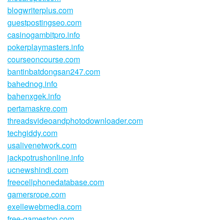
blogwriterplus.com
guestpostingseo.com
casinogambitpro.info
pokerplaymasters.info
courseoncourse.com
bantinbatdongsan247.com
bahednog.info
bahenxgek.info
pertamaskre.com
threadsvideoandphotodownloader.com
techgiddy.com
usalivenetwork.com
jackpotrushonline.info
ucnewshindi.com
freecellphonedatabase.com
gamersrope.com
exellewebmedia.com
free-gamestop.com