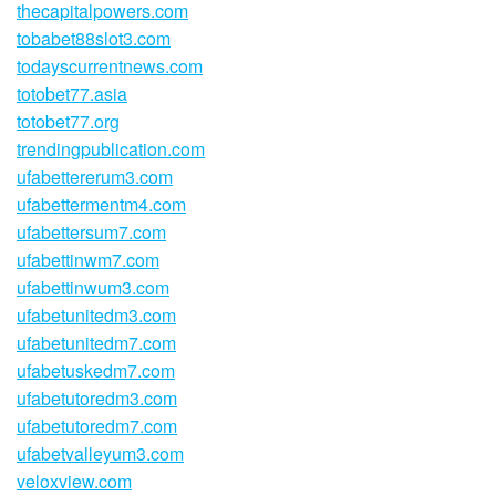
thecapitalpowers.com
tobabet88slot3.com
todayscurrentnews.com
totobet77.asia
totobet77.org
trendingpublication.com
ufabettererum3.com
ufabettermentm4.com
ufabettersum7.com
ufabettinwm7.com
ufabettinwum3.com
ufabetunitedm3.com
ufabetunitedm7.com
ufabetuskedm7.com
ufabetutoredm3.com
ufabetutoredm7.com
ufabetvalleyum3.com
veloxview.com