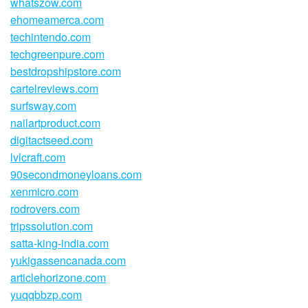
whatszow.com
ehomeamerca.com
techintendo.com
techgreenpure.com
bestdropshipstore.com
cartelreviews.com
surfsway.com
nailartproduct.com
digitactseed.com
lvlcraft.com
90secondmoneyloans.com
xenmicro.com
rodrovers.com
tripssolution.com
satta-king-india.com
yukigassencanada.com
articlehorizone.com
yuqqbbzp.com