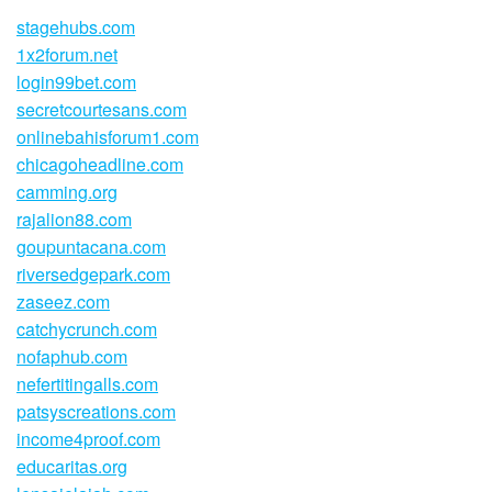
stagehubs.com
1x2forum.net
login99bet.com
secretcourtesans.com
onlinebahisforum1.com
chicagoheadline.com
camming.org
rajalion88.com
goupuntacana.com
riversedgepark.com
zaseez.com
catchycrunch.com
nofaphub.com
nefertitingalls.com
patsyscreations.com
income4proof.com
educaritas.org