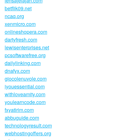
lensajelajah.com
betflik09.net
ncaq.org
xenmicro.com
onlineshopera.com
dartyfresh.com
lewisenterprises.net
pcsoftwarefree.org
dailylinking.com
dnafyx.com
giocolenuvole.com
iyouessential.com
withloveamity.com
youlearncode.com
fxyatirim.com
abbuguide.com
technologyresult.com
webhostingoffers.org