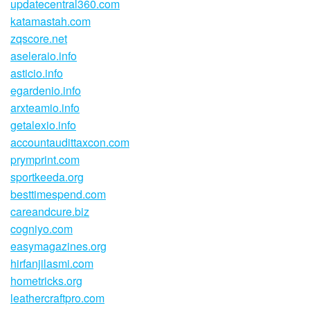
updatecentral360.com
katamastah.com
zqscore.net
aseleraio.info
asticio.info
egardenio.info
arxteamio.info
getalexio.info
accountaudittaxcon.com
prymprint.com
sportkeeda.org
besttimespend.com
careandcure.biz
cogniyo.com
easymagazines.org
hirfanjilasmi.com
hometricks.org
leathercraftpro.com