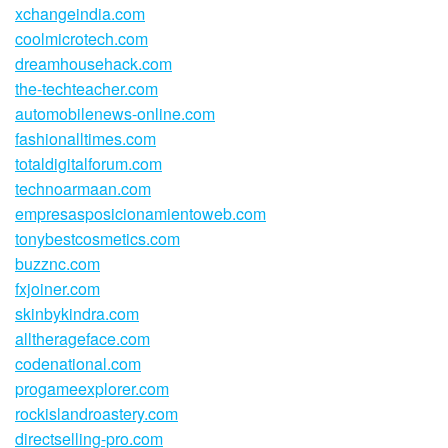
xchangeindia.com
coolmicrotech.com
dreamhousehack.com
the-techteacher.com
automobilenews-online.com
fashionalltimes.com
totaldigitalforum.com
technoarmaan.com
empresasposicionamientoweb.com
tonybestcosmetics.com
buzznc.com
fxjoiner.com
skinbykindra.com
alltherageface.com
codenational.com
progameexplorer.com
rockislandroastery.com
directselling-pro.com