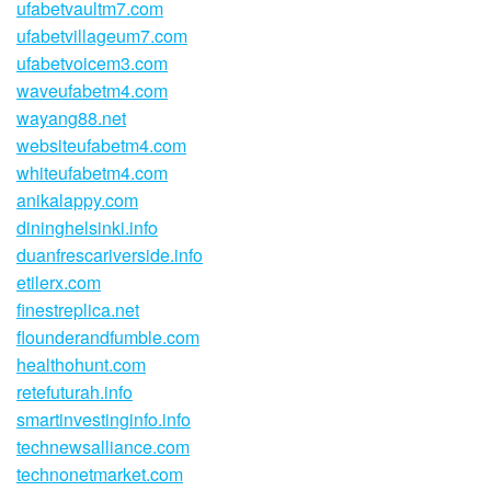
ufabetvaultm7.com
ufabetvillageum7.com
ufabetvoicem3.com
waveufabetm4.com
wayang88.net
websiteufabetm4.com
whiteufabetm4.com
anikalappy.com
dininghelsinki.info
duanfrescariverside.info
etilerx.com
finestreplica.net
flounderandfumble.com
healthohunt.com
retefuturah.info
smartinvestinginfo.info
technewsalliance.com
technonetmarket.com