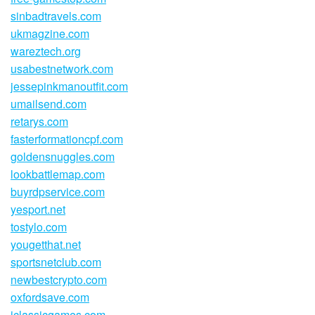
sinbadtravels.com
ukmagzine.com
wareztech.org
usabestnetwork.com
jessepinkmanoutfit.com
umailsend.com
retarys.com
fasterformationcpf.com
goldensnuggles.com
lookbattlemap.com
buyrdpservice.com
yesport.net
tostylo.com
yougetthat.net
sportsnetclub.com
newbestcrypto.com
oxfordsave.com
iclassicgames.com