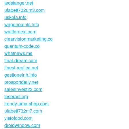
tedstanger.net
ufabett732um3.com
uskola.info
wagonpaints.info
waitfornext.com
clearvisionmarketing.co
quantum-code.co
whatnews.me
final-dream.com
finest-replica.net
gestioneinh.info
prosportdaily.net
salesinvest22.com
teseract.org
trendy-ama-shop.com
ufabett732m7.com
visiofood.com
droidwindow.com