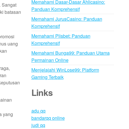
Memahami Dasar-Dasar Ahlicasino:
. Sangat
Panduan Komprehensif
ki batasan
Memahami JurusCasino: Panduan
Komprehensif
Memahami Plisbet: Panduan
promosi
Komprehensif
onus uang
tkan
Memahami Bunga99: Panduan Utama
Permainan Online
raga,
Menjelajahi WinLose99: Platform
ran
Gaming Terbaik
keputusan
Links
mainan
adu qq
a yang
bandarqq online
judi qq