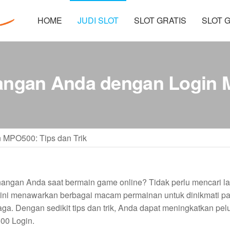
HOME
JUDI SLOT
SLOT GRATIS
SLOT 
Slot
Nikmati slot
anti rungkat
Gacor
X1000 dari
Hari Ini
PG Soft hari
ini untuk
ngan Anda dengan Login MP
dari PG
peluang
Soft,
menang
besar. Slot
Slot
gacor ini
Anti
menawarkan
MPO500: Tips dan Trik
Rungkat
RTP tinggi
untuk hasil
X1000
maksimal.
gan Anda saat bermain game online? Tidak perlu mencari lag
 ini menawarkan berbagai macam permainan untuk dinikmati pa
hraga. Dengan sedikit tips dan trik, Anda dapat meningkatkan p
00 Login.