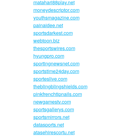
matahari88play.net
moneydescriptor.com
youthsmagazine.com
painaidee.net
sportsdarkest.com
webtoon.biz
thesportswires.com
hyungpro.com
sportingnewsnet.com
sportstime24day.com
sporteslive.com
theblingblingshields.com
pinkfrenchtipnails.com
newgamestv.com
sportsgallerys.com
sportsmirrors.net
datasports.net
atasehirescortu.net