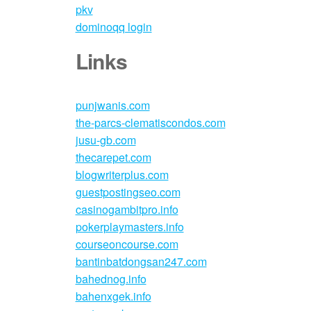
pkv
dominoqq login
Links
punjwanis.com
the-parcs-clematiscondos.com
jusu-gb.com
thecarepet.com
blogwriterplus.com
guestpostingseo.com
casinogambitpro.info
pokerplaymasters.info
courseoncourse.com
bantinbatdongsan247.com
bahednog.info
bahenxgek.info