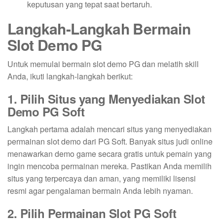
keputusan yang tepat saat bertaruh.
Langkah-Langkah Bermain
Slot Demo PG
Untuk memulai bermain slot demo PG dan melatih skill
Anda, ikuti langkah-langkah berikut:
1. Pilih Situs yang Menyediakan Slot
Demo PG Soft
Langkah pertama adalah mencari situs yang menyediakan
permainan slot demo dari PG Soft. Banyak situs judi online
menawarkan demo game secara gratis untuk pemain yang
ingin mencoba permainan mereka. Pastikan Anda memilih
situs yang terpercaya dan aman, yang memiliki lisensi
resmi agar pengalaman bermain Anda lebih nyaman.
2. Pilih Permainan Slot PG Soft