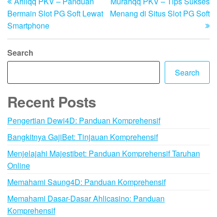
Ahliqq PKV – Panduan
Murahqq PKV – Tips Sukses
Post
Po
navigation
Bermain Slot PG Soft Lewat
Menang di Situs Slot PG Soft
Smartphone
Search
Search
Recent Posts
Pengertian Dewi4D: Panduan Komprehensif
Bangkitnya GajiBet: Tinjauan Komprehensif
Menjelajahi Majestibet: Panduan Komprehensif Taruhan
Online
Memahami Saung4D: Panduan Komprehensif
Memahami Dasar-Dasar Ahlicasino: Panduan
Komprehensif