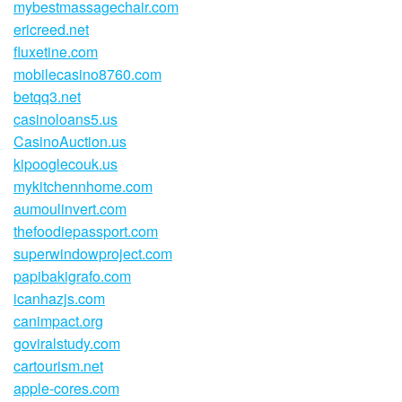
mybestmassagechair.com
ericreed.net
fluxetine.com
mobilecasino8760.com
betqq3.net
casinoloans5.us
CasinoAuction.us
kipooglecouk.us
mykitchennhome.com
aumoulinvert.com
thefoodiepassport.com
superwindowproject.com
papibakigrafo.com
icanhazjs.com
canimpact.org
goviralstudy.com
cartourism.net
apple-cores.com