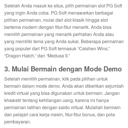
Setelah Anda masuk ke situs, pilih permainan slot PG Soft
yang ingin Anda coba. PG Soft menawarkan berbagai
pilihan permainan, mulai dari slot klasik hingga slot
bertema modern dengan fitur-fitur menarik. Anda bisa
memilih permainan yang menarik perhatian Anda atau
yang memiliki tema yang Anda sukai. Beberapa permainan
yang populer dari PG Soft termasuk “Caishen Wins,”
“Dragon Hatch,” dan “Medusa II.”
3. Mulai Bermain dengan Mode Demo
Setelah memilih permainan, klik pada pilihan untuk
bermain dalam mode demo. Anda akan diberikan sejumlah
kredit virtual yang bisa digunakan untuk bermain. Jangan
khawatir tentang kehilangan uang, karena ini hanya
permainan latihan dengan saldo virtual. Mulailah bermain
dan pelajari cara kerja mesin, fitur-fitur bonus, dan pola
pembayaran.