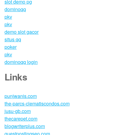
slot demo pg
dominoqq
pkv
pkv
demo slot gacor
situs qq
poker
pkv
dominoqq login
Links
punjwanis.com
the-parcs-clematiscondos.com
jusu-gb.com
thecarepet.com
blogwriterplus.com
guestpostingseo.com