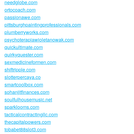
needglobe.com
ortocoach.com
passionawe.com
pittsburghpaintingprofessionals.com
plumberryworks.com
psychoterapiawioletanowak.com
quickultimate.com
quirkyquester.com
sexmedicineformen.com
shiftripple.com
slotterpercaya.co
smartcoolbox.com
sohanjitfinances.com
soulfulhousemusic.net
sparklooms.com
tacticalcontractingllc.com
thecapitalpowers.com
tobabet88slot3.com