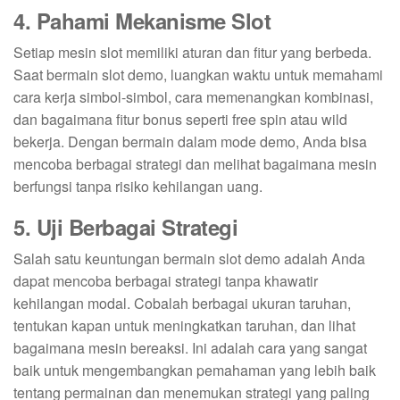
4. Pahami Mekanisme Slot
Setiap mesin slot memiliki aturan dan fitur yang berbeda.
Saat bermain slot demo, luangkan waktu untuk memahami
cara kerja simbol-simbol, cara memenangkan kombinasi,
dan bagaimana fitur bonus seperti free spin atau wild
bekerja. Dengan bermain dalam mode demo, Anda bisa
mencoba berbagai strategi dan melihat bagaimana mesin
berfungsi tanpa risiko kehilangan uang.
5. Uji Berbagai Strategi
Salah satu keuntungan bermain slot demo adalah Anda
dapat mencoba berbagai strategi tanpa khawatir
kehilangan modal. Cobalah berbagai ukuran taruhan,
tentukan kapan untuk meningkatkan taruhan, dan lihat
bagaimana mesin bereaksi. Ini adalah cara yang sangat
baik untuk mengembangkan pemahaman yang lebih baik
tentang permainan dan menemukan strategi yang paling