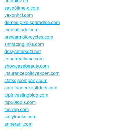
autopluz.co
save3time-c.com
vexonhcf.com
demos-pixelsparadise.com
mediatitude.com
prewarmotorcycles.com
simracinglinks.com
dosyamerkezi.net
le-surrealisme.com
showcasebeauty.com
insurancepolicyexpert.com
statkeycompany.com
carolinadeckbuilders.com
topinvestingblog.com
top50tools.com
the-rep.com
saltyfranks.com
annerani.com