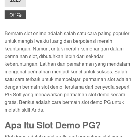
Off
Bermain slot online adalah salah satu cara paling populer
untuk mengisi waktu luang dan berpotensi meraih
keuntungan. Namun, untuk meraih kemenangan dalam
permainan slot, dibutuhkan lebih dari sekadar
keberuntungan. Latihan dan pemahaman yang mendalam
mengenai permainan menjadi kunci untuk sukses. Salah
satu cara terbaik untuk mempelajari permainan slot adalah
dengan bermain slot demo, terutama dari penyedia seperti
PG Soft yang menawarkan permainan slot demo secara
gratis. Berikut adalah cara bermain slot demo PG untuk
melatih skill Anda.
Apa Itu Slot Demo PG?
Slot demo adalah versi gratis dari permainan slot yang