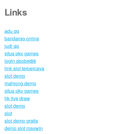
Links
adu qq
bandarqq online
judi qq
situs pkv games
login sbobet88
link slot terpercaya
slot demo
mahjong demo
situs pkv games
hk live draw
slot demo
slot
slot demo gratis
demo slot maxwin