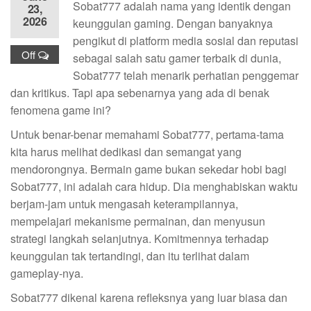
Sobat777 adalah nama yang identik dengan
23,
2026
keunggulan gaming. Dengan banyaknya
pengikut di platform media sosial dan reputasi
Off
sebagai salah satu gamer terbaik di dunia,
Sobat777 telah menarik perhatian penggemar
dan kritikus. Tapi apa sebenarnya yang ada di benak
fenomena game ini?
Untuk benar-benar memahami Sobat777, pertama-tama
kita harus melihat dedikasi dan semangat yang
mendorongnya. Bermain game bukan sekedar hobi bagi
Sobat777, ini adalah cara hidup. Dia menghabiskan waktu
berjam-jam untuk mengasah keterampilannya,
mempelajari mekanisme permainan, dan menyusun
strategi langkah selanjutnya. Komitmennya terhadap
keunggulan tak tertandingi, dan itu terlihat dalam
gameplay-nya.
Sobat777 dikenal karena refleksnya yang luar biasa dan