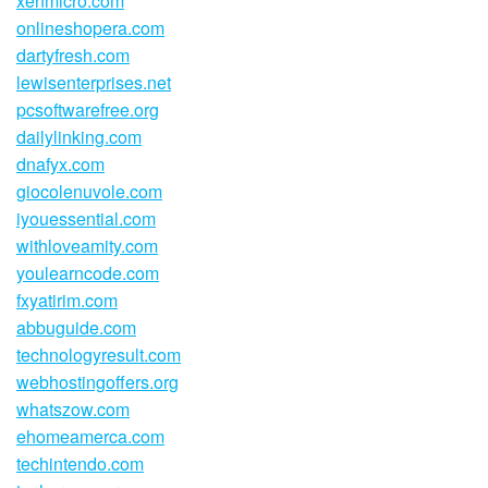
xenmicro.com
onlineshopera.com
dartyfresh.com
lewisenterprises.net
pcsoftwarefree.org
dailylinking.com
dnafyx.com
giocolenuvole.com
iyouessential.com
withloveamity.com
youlearncode.com
fxyatirim.com
abbuguide.com
technologyresult.com
webhostingoffers.org
whatszow.com
ehomeamerca.com
techintendo.com