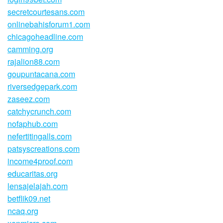
secretcourtesans.com
onlinebahisforum1.com
chicagoheadline.com
camming.org
rajalion88.com
goupuntacana.com
riversedgepark.com
zaseez.com
catchycrunch.com
nofaphub.com
nefertitingalls.com
patsyscreations.com
income4proof.com
educaritas.org
lensajelajah.com
betflik09.net
ncaq.org