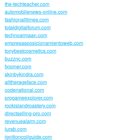
the-techteacher.com
automobilenews-online.com
fashionalltimes.com
totaldigitalforum.com
technoarmaan.com
empresasposicionamientoweb.com
tonybestcosmetics.com
buzznc.com
fxjoiner.com
skinbykindra.com
alltherageface.com
codenational.com
progameexplorer.com
rockislandroastery.com
directselling-pro.com
revenuealarm.com
lurab.com
ignitioncoilguide.com