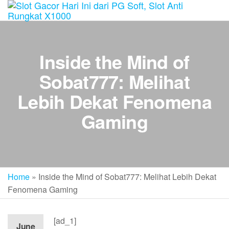
Skip
Slot
to
Nikmati sl
anti rungk
the
Gaco
X1000 dar
content
Hari 
PG Soft h
Inside the Mind of
ini untuk
dari
Sobat777: Melihat
peluang
Soft,
menang
Lebih Dekat Fenomena
besar. Slo
Slot
gacor ini
Gaming
Anti
menawar
Rung
RTP tingg
untuk hasi
X100
maksimal
Home
»
Inside the Mind of Sobat777: Melihat Lebih Dekat
Fenomena Gaming
[ad_1]
June