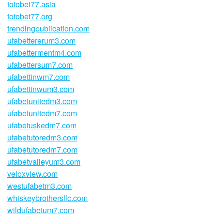
totobet77.asia
totobet77.org
trendingpublication.com
ufabettererum3.com
ufabettermentm4.com
ufabettersum7.com
ufabettinwm7.com
ufabettinwum3.com
ufabetunitedm3.com
ufabetunitedm7.com
ufabetuskedm7.com
ufabetutoredm3.com
ufabetutoredm7.com
ufabetvalleyum3.com
veloxview.com
westufabetm3.com
whiskeybrothersllc.com
wildufabetum7.com