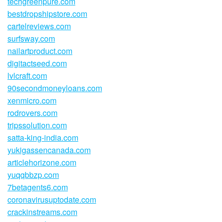
techgreenpure.com
bestdropshipstore.com
cartelreviews.com
surfsway.com
nailartproduct.com
digitactseed.com
lvlcraft.com
90secondmoneyloans.com
xenmicro.com
rodrovers.com
tripssolution.com
satta-king-india.com
yukigassencanada.com
articlehorizone.com
yuqqbbzp.com
7betagents6.com
coronavirusuptodate.com
crackinstreams.com