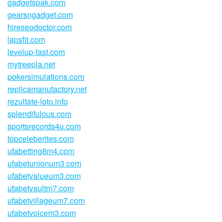
gadgetspak.com
gearsngadget.com
hireseodoctor.com
lapsfit.com
levelup-fast.com
mytreepla.net
pokersimulations.com
replicamanufactory.net
rezultate-loto.info
splendifulous.com
sportsrecords4u.com
topceleberites.com
ufabetting8m4.com
ufabetunionum3.com
ufabetvalueum3.com
ufabetvaultm7.com
ufabetvillageum7.com
ufabetvoicem3.com