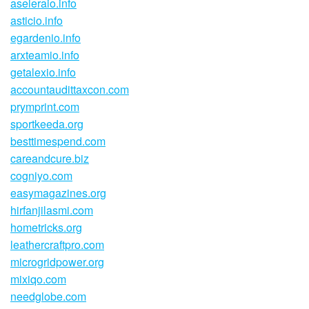
aseleraio.info
asticio.info
egardenio.info
arxteamio.info
getalexio.info
accountaudittaxcon.com
prymprint.com
sportkeeda.org
besttimespend.com
careandcure.biz
cogniyo.com
easymagazines.org
hirfanjilasmi.com
hometricks.org
leathercraftpro.com
microgridpower.org
mixiqo.com
needglobe.com