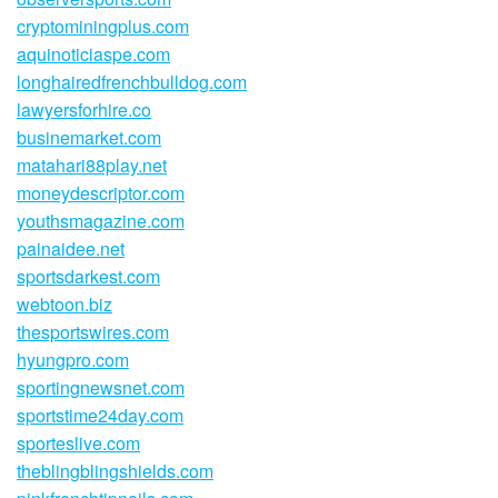
cryptominingplus.com
aquinoticiaspe.com
longhairedfrenchbulldog.com
lawyersforhire.co
businemarket.com
matahari88play.net
moneydescriptor.com
youthsmagazine.com
painaidee.net
sportsdarkest.com
webtoon.biz
thesportswires.com
hyungpro.com
sportingnewsnet.com
sportstime24day.com
sporteslive.com
theblingblingshields.com