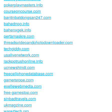
pokerplaymasters.info
courseoncourse.com
bantinbatdongsan247.com
bahednog.info
bahenxgek.info
pertamaskre.com
threadsvideoandphotodownloader.com
techgiddy.com
usalivenetwork.com
jackpotrushonline.info
ucnewshindi.com
freecellphonedatabase.com
gamersrope.com
exellewebmedia.com
free-gamestop.com
sinbadtravels.com
ukmagzine.com
wareztech.org