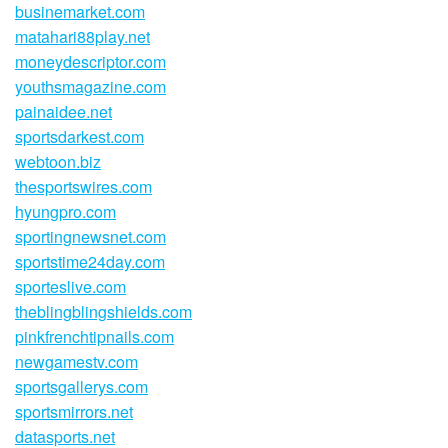
businemarket.com
matahari88play.net
moneydescriptor.com
youthsmagazine.com
painaidee.net
sportsdarkest.com
webtoon.biz
thesportswires.com
hyungpro.com
sportingnewsnet.com
sportstime24day.com
sporteslive.com
theblingblingshields.com
pinkfrenchtipnails.com
newgamestv.com
sportsgallerys.com
sportsmirrors.net
datasports.net