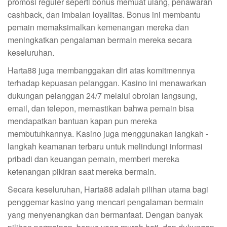
promosi reguler seperti bonus memuat ulang, penawaran
cashback, dan imbalan loyalitas. Bonus ini membantu
pemain memaksimalkan kemenangan mereka dan
meningkatkan pengalaman bermain mereka secara
keseluruhan.
Harta88 juga membanggakan diri atas komitmennya
terhadap kepuasan pelanggan. Kasino ini menawarkan
dukungan pelanggan 24/7 melalui obrolan langsung,
email, dan telepon, memastikan bahwa pemain bisa
mendapatkan bantuan kapan pun mereka
membutuhkannya. Kasino juga menggunakan langkah -
langkah keamanan terbaru untuk melindungi informasi
pribadi dan keuangan pemain, memberi mereka
ketenangan pikiran saat mereka bermain.
Secara keseluruhan, Harta88 adalah pilihan utama bagi
penggemar kasino yang mencari pengalaman bermain
yang menyenangkan dan bermanfaat. Dengan banyak