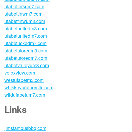
ufabettersum7.com
ufabettinwm7.com
ufabettinwum3.com
ufabetunitedm3.com
ufabetunitedm7.com
ufabetuskedm7.com
ufabetutoredm3.com
ufabetutoredm7.com
ufabetvalleyum3.com
veloxview.com
westufabetm3.com
whiskeybrothersllc.com
wildufabetum7.com
Links
jimsfamousbbq.com