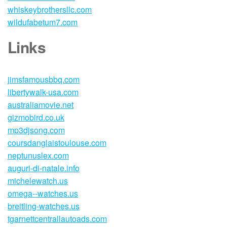
whiskeybrothersllc.com
wildufabetum7.com
Links
jimsfamousbbq.com
libertywalk-usa.com
australiamovie.net
gizmobird.co.uk
mp3djsong.com
coursdanglaistoulouse.com
neptunuslex.com
auguri-di-natale.info
michelewatch.us
omega--watches.us
breitling-watches.us
tgarnettcentrallautoads.com