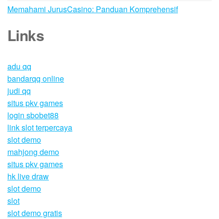
Memahami JurusCasino: Panduan Komprehensif
Links
adu qq
bandarqq online
judi qq
situs pkv games
login sbobet88
link slot terpercaya
slot demo
mahjong demo
situs pkv games
hk live draw
slot demo
slot
slot demo gratis