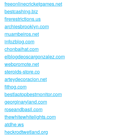
freeonlinecricketgames.net
bestcashing.biz
firerestrictions.us
archiesbrooklyn.com
muambeiros.net
infozblog.com
chonbaihat.com
elblogdeoscargonzalez.com
webpromote.net
steroids-store.co
arteydecoracion.net
fithog.com
bestlaptopbestmonitor.com
georginaryland.com
roseandbasil.com
thewhitewhitelights.com
atdhe.ws
heckrodtwetland.org