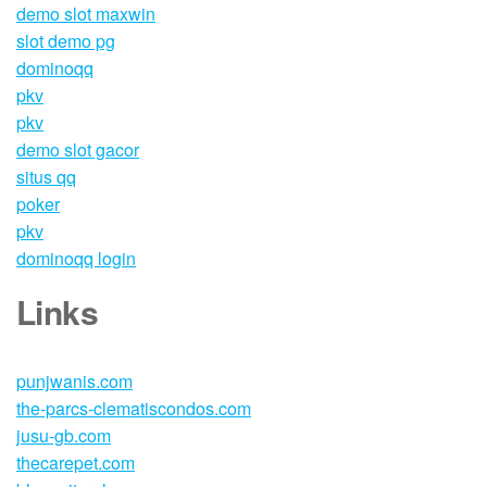
demo slot maxwin
slot demo pg
dominoqq
pkv
pkv
demo slot gacor
situs qq
poker
pkv
dominoqq login
Links
punjwanis.com
the-parcs-clematiscondos.com
jusu-gb.com
thecarepet.com