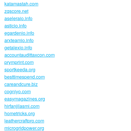
katamastah.com
zqscore.net
aseleraio.info
asticio.info
egardenio.info
arxteamio.info
getalexio.info
accountaudittaxcon.com
prymprint.com
sportkeeda.org
besttimespend.com
careandcure.biz
cogniyo.com
easymagazines.org
hirfanjilasmi.com
hometricks.org
leathercraftpro.com
microgridpower.org