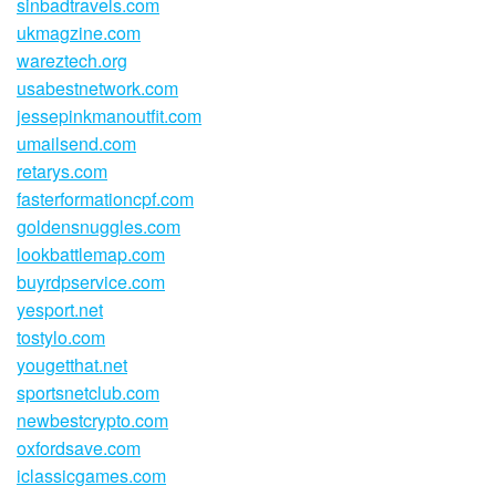
sinbadtravels.com
ukmagzine.com
wareztech.org
usabestnetwork.com
jessepinkmanoutfit.com
umailsend.com
retarys.com
fasterformationcpf.com
goldensnuggles.com
lookbattlemap.com
buyrdpservice.com
yesport.net
tostylo.com
yougetthat.net
sportsnetclub.com
newbestcrypto.com
oxfordsave.com
iclassicgames.com