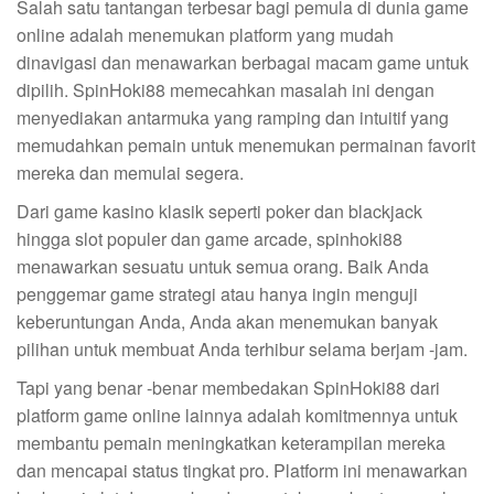
Salah satu tantangan terbesar bagi pemula di dunia game
online adalah menemukan platform yang mudah
dinavigasi dan menawarkan berbagai macam game untuk
dipilih. SpinHoki88 memecahkan masalah ini dengan
menyediakan antarmuka yang ramping dan intuitif yang
memudahkan pemain untuk menemukan permainan favorit
mereka dan memulai segera.
Dari game kasino klasik seperti poker dan blackjack
hingga slot populer dan game arcade, spinhoki88
menawarkan sesuatu untuk semua orang. Baik Anda
penggemar game strategi atau hanya ingin menguji
keberuntungan Anda, Anda akan menemukan banyak
pilihan untuk membuat Anda terhibur selama berjam -jam.
Tapi yang benar -benar membedakan SpinHoki88 dari
platform game online lainnya adalah komitmennya untuk
membantu pemain meningkatkan keterampilan mereka
dan mencapai status tingkat pro. Platform ini menawarkan