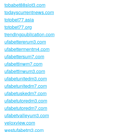
tobabet88slot3.com
todayscurrentnews.com
totobet77.asia
totobet77.org
trendingpublication.com
ufabettererum3.com
ufabettermentm4.com
ufabettersum7.com
ufabettinwm7.com
ufabettinwum3.com
ufabetunitedm3.com
ufabetunitedm7.com
ufabetuskedm7.com
ufabetutoredm3.com
ufabetutoredm7.com
ufabetvalleyum3.com
veloxview.com
westufabetm3.com