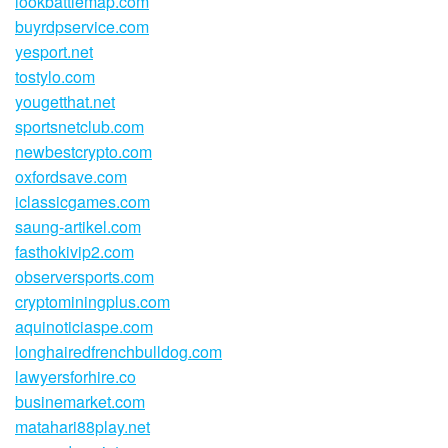
lookbattlemap.com
buyrdpservice.com
yesport.net
tostylo.com
yougetthat.net
sportsnetclub.com
newbestcrypto.com
oxfordsave.com
iclassicgames.com
saung-artikel.com
fasthokivip2.com
observersports.com
cryptominingplus.com
aquinoticiaspe.com
longhairedfrenchbulldog.com
lawyersforhire.co
businemarket.com
matahari88play.net