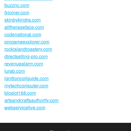
buzznc.com
fxjoiner.com
skinbykindra.com
alltherageface.com
codenational.com
progameexplorer.com
rockislandroastery.com
directselling-pro.com
revenuealarm.com
lurab.com
ignitioncoilguide.com
mytechcomputer.com
bioslot168.com
artsandcraftsauthority.com
webservicelive.com