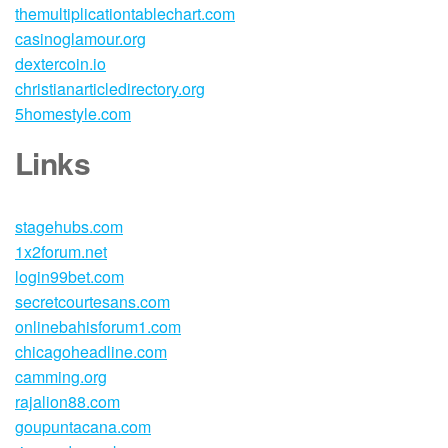
themultiplicationtablechart.com
casinoglamour.org
dextercoin.io
christianarticledirectory.org
5homestyle.com
Links
stagehubs.com
1x2forum.net
login99bet.com
secretcourtesans.com
onlinebahisforum1.com
chicagoheadline.com
camming.org
rajalion88.com
goupuntacana.com