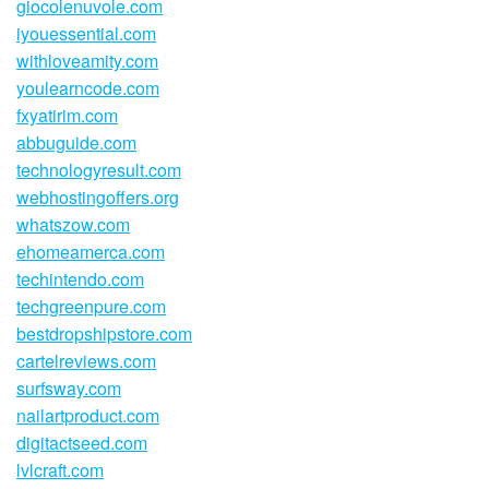
giocolenuvole.com
iyouessential.com
withloveamity.com
youlearncode.com
fxyatirim.com
abbuguide.com
technologyresult.com
webhostingoffers.org
whatszow.com
ehomeamerca.com
techintendo.com
techgreenpure.com
bestdropshipstore.com
cartelreviews.com
surfsway.com
nailartproduct.com
digitactseed.com
lvlcraft.com