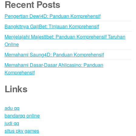
Recent Posts
Pengertian Dewi4D: Panduan Komprehensif
Bangkitnya GajiBet: Tinjauan Komprehensif
Menjelajahi Majestibet: Panduan Komprehensif Taruhan
Online
Memahami Saung4D: Panduan Komprehensif
Memahami Dasar-Dasar Ahlicasino: Panduan
Komprehensif
Links
adu qq
bandarqq online
judi qq
situs pkv games