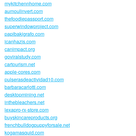
mykitchennhome.com
aumoulinvert.com
thefoodiepassport.com
superwindowproject.com
papibakigrafo.com
icanhazjs.com
canimpact.org
goviralstudy.com
cartourism.net
apple-cores.com
pulserasdeactividad10.com
barbaracarlotti.com
desktopmining.net
inthebleachers.net
lexapro-rx-store.com
buyskincareproducts.org
frenchbulldogpuppyforsale.net
kogamasquid.com