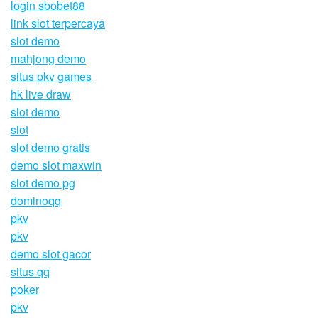
login sbobet88
link slot terpercaya
slot demo
mahjong demo
situs pkv games
hk live draw
slot demo
slot
slot demo gratis
demo slot maxwin
slot demo pg
dominoqq
pkv
pkv
demo slot gacor
situs qq
poker
pkv