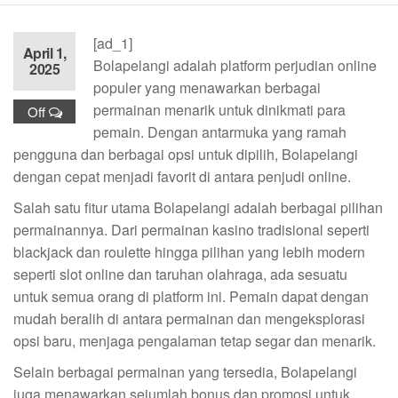
[ad_1]
April 1,
Bolapelangi adalah platform perjudian online
2025
populer yang menawarkan berbagai
permainan menarik untuk dinikmati para
Off
pemain. Dengan antarmuka yang ramah
pengguna dan berbagai opsi untuk dipilih, Bolapelangi
dengan cepat menjadi favorit di antara penjudi online.
Salah satu fitur utama Bolapelangi adalah berbagai pilihan
permainannya. Dari permainan kasino tradisional seperti
blackjack dan roulette hingga pilihan yang lebih modern
seperti slot online dan taruhan olahraga, ada sesuatu
untuk semua orang di platform ini. Pemain dapat dengan
mudah beralih di antara permainan dan mengeksplorasi
opsi baru, menjaga pengalaman tetap segar dan menarik.
Selain berbagai permainan yang tersedia, Bolapelangi
juga menawarkan sejumlah bonus dan promosi untuk