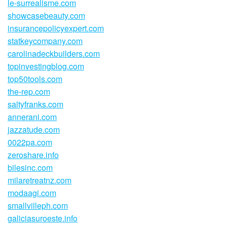
le-surrealisme.com
showcasebeauty.com
insurancepolicyexpert.com
statkeycompany.com
carolinadeckbuilders.com
topinvestingblog.com
top50tools.com
the-rep.com
saltyfranks.com
annerani.com
jazzatude.com
0022pa.com
zeroshare.info
bilesinc.com
milaretreatnz.com
modaagi.com
smallvilleph.com
galiciasuroeste.info