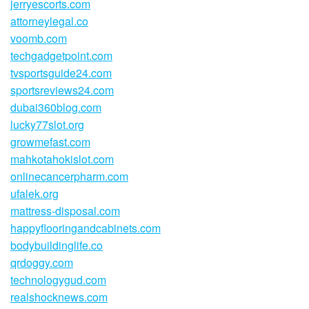
jerryescorts.com
attorneylegal.co
voomb.com
techgadgetpoint.com
tvsportsguide24.com
sportsreviews24.com
dubai360blog.com
lucky77slot.org
growmefast.com
mahkotahokislot.com
onlinecancerpharm.com
ufalek.org
mattress-disposal.com
happyflooringandcabinets.com
bodybuildinglife.co
qrdoggy.com
technologygud.com
realshocknews.com