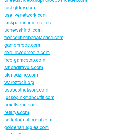
techgiddy.com
usalivenetwork.com
jackpotrushonline.info
ucnewshindi.com
freecellphonedatabase.com
gamersrope.com
exellewebmedia.com
free-gamestop.com
sinbadtravels.com
ukmagzine.com
wareztech.org
usabestnetwork.com
jessepinkmanoutfit.com
umailsend.com
retarys.com
fasterformationcpf.com
goldensnuggles.com