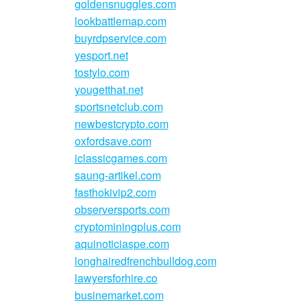
goldensnuggles.com
lookbattlemap.com
buyrdpservice.com
yesport.net
tostylo.com
yougetthat.net
sportsnetclub.com
newbestcrypto.com
oxfordsave.com
iclassicgames.com
saung-artikel.com
fasthokivip2.com
observersports.com
cryptominingplus.com
aquinoticiaspe.com
longhairedfrenchbulldog.com
lawyersforhire.co
businemarket.com