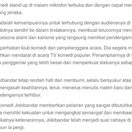
medi stand-up di malam mikrofon terbuka dan dengan cepat m
ang jenaka.
adalah kemampuannya untuk terhubung dengan audiensnya di t
dotnya sendiri ke dalam tindakannya, membuat leluconnya me
pesona alami dan karisma yang langsung memikat pendengarn
k perhatian klub komedi dan penyelenggara acara. Dia segera 
bahkan mendarat di acara TV komedi populer. Penampilannya di t
 penggemar yang lebih besar dan memperkuat statusnya sebag
kibandar tetap rendah hati dan membumi, selalu bersyukur atas
 mengasah keahliannya, terus -menerus menulis materi baru da
engarnya terhibur.
 komedi Jokibandar memberikan pelarian yang sangat dibutuhka
ya memiliki kekuatan untuk mengangkat semangat dan membaw
atnya ketenarannya, Jokibandar telah menjadi suar cahaya di
n ia pergi.