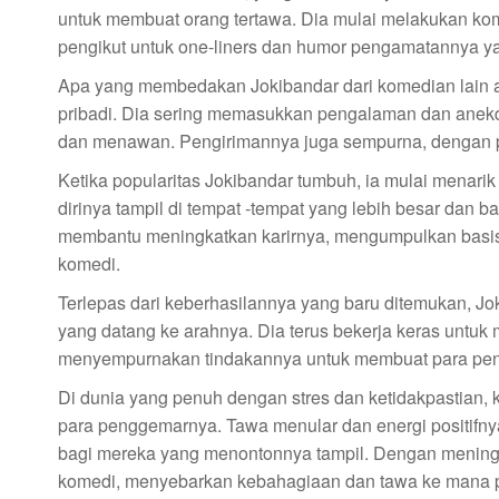
untuk membuat orang tertawa. Dia mulai melakukan ko
pengikut untuk one-liners dan humor pengamatannya y
Apa yang membedakan Jokibandar dari komedian lain 
pribadi. Dia sering memasukkan pengalaman dan anek
dan menawan. Pengirimannya juga sempurna, dengan 
Ketika popularitas Jokibandar tumbuh, ia mulai menari
dirinya tampil di tempat -tempat yang lebih besar dan 
membantu meningkatkan karirnya, mengumpulkan basis
komedi.
Terlepas dari keberhasilannya yang baru ditemukan, Jo
yang datang ke arahnya. Dia terus bekerja keras untuk
menyempurnakan tindakannya untuk membuat para pend
Di dunia yang penuh dengan stres dan ketidakpastian,
para penggemarnya. Tawa menular dan energi positifn
bagi mereka yang menontonnya tampil. Dengan meningk
komedi, menyebarkan kebahagiaan dan tawa ke mana pu