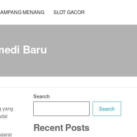
GAMPANG MENANG
SLOT GACOR
medi Baru
Search
g yang
Search
adai
Recent Posts
hasrat