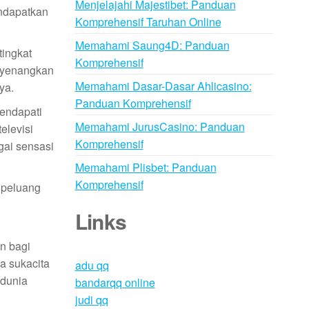
Menjelajahi Majestibet: Panduan
endapatkan
Komprehensif Taruhan Online
Memahami Saung4D: Panduan
ingkat
Komprehensif
nyenangkan
Memahami Dasar-Dasar Ahlicasino:
ya.
Panduan Komprehensif
mendapati
Memahami JurusCasino: Panduan
elevisi
Komprehensif
ai sensasi
Memahami Plisbet: Panduan
Komprehensif
 peluang
n
Links
n bagi
a sukacita
adu qq
 dunia
bandarqq online
judi qq