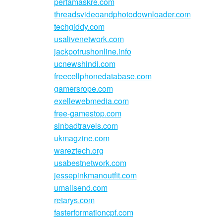
pertamaskre.com
threadsvideoandphotodownloader.com
techgiddy.com
usalivenetwork.com
jackpotrushonline.info
ucnewshindi.com
freecellphonedatabase.com
gamersrope.com
exellewebmedia.com
free-gamestop.com
sinbadtravels.com
ukmagzine.com
wareztech.org
usabestnetwork.com
jessepinkmanoutfit.com
umailsend.com
retarys.com
fasterformationcpf.com