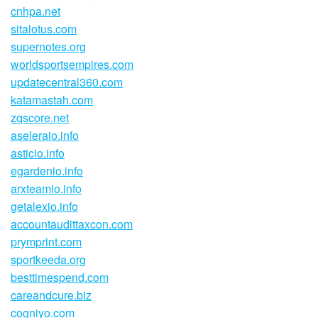
cnhpa.net
sitalotus.com
supernotes.org
worldsportsempires.com
updatecentral360.com
katamastah.com
zqscore.net
aseleraio.info
asticio.info
egardenio.info
arxteamio.info
getalexio.info
accountaudittaxcon.com
prymprint.com
sportkeeda.org
besttimespend.com
careandcure.biz
cogniyo.com