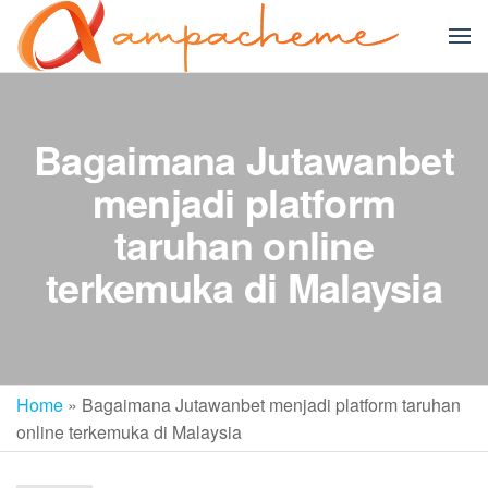
Skip
to
Slot
Nikmati sl
the
anti rungk
Gaco
content
X1000 dar
Hari 
PG Soft ha
Bagaimana Jutawanbet
ini untuk
dari
peluang
menjadi platform
Soft,
menang
besar. Slo
Slot
taruhan online
gacor ini
Anti
menawar
terkemuka di Malaysia
Rung
RTP tingg
untuk hasi
X100
maksimal
Home
»
Bagaimana Jutawanbet menjadi platform taruhan
online terkemuka di Malaysia