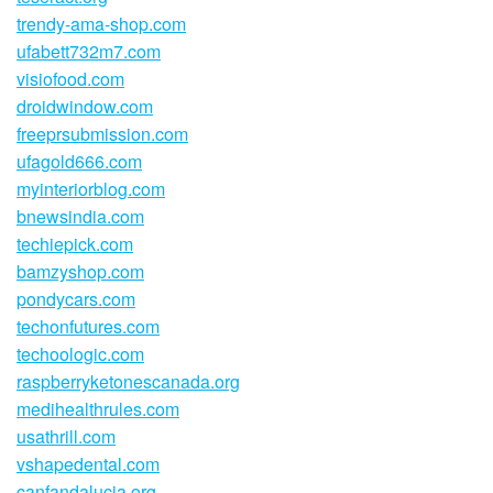
trendy-ama-shop.com
ufabett732m7.com
visiofood.com
droidwindow.com
freeprsubmission.com
ufagold666.com
myinteriorblog.com
bnewsindia.com
techiepick.com
bamzyshop.com
pondycars.com
techonfutures.com
techoologic.com
raspberryketonescanada.org
medihealthrules.com
usathrill.com
vshapedental.com
canfandalucia.org