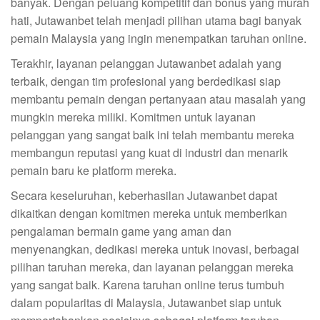
banyak. Dengan peluang kompetitif dan bonus yang murah
hati, Jutawanbet telah menjadi pilihan utama bagi banyak
pemain Malaysia yang ingin menempatkan taruhan online.
Terakhir, layanan pelanggan Jutawanbet adalah yang
terbaik, dengan tim profesional yang berdedikasi siap
membantu pemain dengan pertanyaan atau masalah yang
mungkin mereka miliki. Komitmen untuk layanan
pelanggan yang sangat baik ini telah membantu mereka
membangun reputasi yang kuat di industri dan menarik
pemain baru ke platform mereka.
Secara keseluruhan, keberhasilan Jutawanbet dapat
dikaitkan dengan komitmen mereka untuk memberikan
pengalaman bermain game yang aman dan
menyenangkan, dedikasi mereka untuk inovasi, berbagai
pilihan taruhan mereka, dan layanan pelanggan mereka
yang sangat baik. Karena taruhan online terus tumbuh
dalam popularitas di Malaysia, Jutawanbet siap untuk