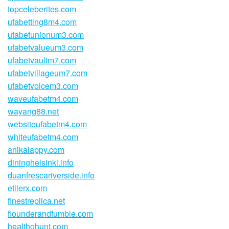
topceleberites.com
ufabetting8m4.com
ufabetunionum3.com
ufabetvalueum3.com
ufabetvaultm7.com
ufabetvillageum7.com
ufabetvoicem3.com
waveufabetm4.com
wayang88.net
websiteufabetm4.com
whiteufabetm4.com
anikalappy.com
dininghelsinki.info
duanfrescariverside.info
etilerx.com
finestreplica.net
flounderandfumble.com
healthohunt.com