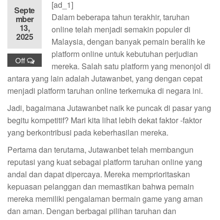
[ad_1]
Septe
Dalam beberapa tahun terakhir, taruhan
mber
13,
online telah menjadi semakin populer di
2025
Malaysia, dengan banyak pemain beralih ke
platform online untuk kebutuhan perjudian
Off
mereka. Salah satu platform yang menonjol di
antara yang lain adalah Jutawanbet, yang dengan cepat
menjadi platform taruhan online terkemuka di negara ini.
Jadi, bagaimana Jutawanbet naik ke puncak di pasar yang
begitu kompetitif? Mari kita lihat lebih dekat faktor -faktor
yang berkontribusi pada keberhasilan mereka.
Pertama dan terutama, Jutawanbet telah membangun
reputasi yang kuat sebagai platform taruhan online yang
andal dan dapat dipercaya. Mereka memprioritaskan
kepuasan pelanggan dan memastikan bahwa pemain
mereka memiliki pengalaman bermain game yang aman
dan aman. Dengan berbagai pilihan taruhan dan