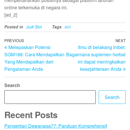
mempertahankan posisinya sebagai platform taruhan
online terkemuka di negara ini.
[ad_2]
Posted in
Judi Slot
Tags
slot
Post
Previous
PREVIOUS
NEXT
N
Melepaskan Potensi
Ilmu di belakang Inibet:
Post
Po
navigation
SGM188: Cara Mendapatkan
Bagaimana suplemen herbal
Yang Mendapatkan dari
ini dapat meningkatkan
Pengalaman Anda
kesejahteraan Anda
Search
Search
Recent Posts
Pengertian Dewanaga77: Panduan Komprehensif