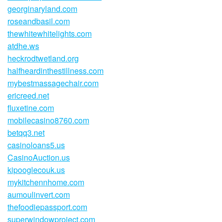
georginaryland.com
roseandbasil.com
thewhitewhitelights.com
atdhe.ws
heckrodtwetland.org
halfheardinthestillness.com
mybestmassagechair.com
ericreed.net
fluxetine.com
mobilecasino8760.com
betqq3.net
casinoloans5.us
CasinoAuction.us
kipooglecouk.us
mykitchennhome.com
aumoulinvert.com
thefoodiepassport.com
superwindowproject.com