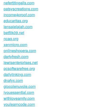
nefertitingalls.com
patsyscreations.com
income4proof.com
educaritas.org
lensajelajah.com
betflik09.net
ncaq.org
xenmicro.com
onlineshopera.com
dartyfresh.com
lewisenterprises.net
pcsoftwarefree.org
dailylinking.com
dnafyx.com
giocolenuvole.com
iyouessential.com
withloveamity.com
youlearncode.com