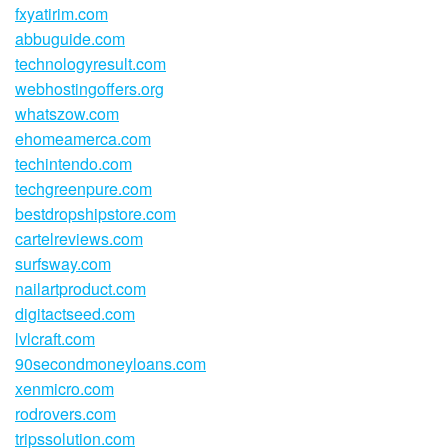
fxyatirim.com
abbuguide.com
technologyresult.com
webhostingoffers.org
whatszow.com
ehomeamerca.com
techintendo.com
techgreenpure.com
bestdropshipstore.com
cartelreviews.com
surfsway.com
nailartproduct.com
digitactseed.com
lvlcraft.com
90secondmoneyloans.com
xenmicro.com
rodrovers.com
tripssolution.com