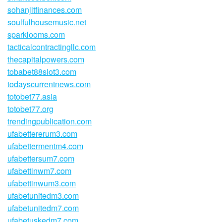
sohanjitfinances.com
soulfulhousemusic.net
sparklooms.com
tacticalcontractingllc.com
thecapitalpowers.com
tobabet88slot3.com
todayscurrentnews.com
totobet77.asia
totobet77.org
trendingpublication.com
ufabettererum3.com
ufabettermentm4.com
ufabettersum7.com
ufabettinwm7.com
ufabettinwum3.com
ufabetunitedm3.com
ufabetunitedm7.com
ufabetuskedm7.com