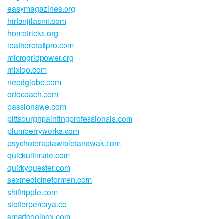
easymagazines.org
hirfanjilasmi.com
hometricks.org
leathercraftpro.com
microgridpower.org
mixiqo.com
needglobe.com
ortocoach.com
passionawe.com
pittsburghpaintingprofessionals.com
plumberryworks.com
psychoterapiawioletanowak.com
quickultimate.com
quirkyquester.com
sexmedicineformen.com
shiftripple.com
slotterpercaya.co
smartcoolbox.com