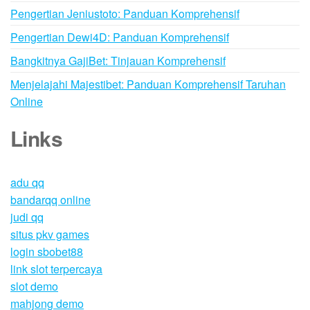
Pengertian Jeniustoto: Panduan Komprehensif
Pengertian Dewi4D: Panduan Komprehensif
Bangkitnya GajiBet: Tinjauan Komprehensif
Menjelajahi Majestibet: Panduan Komprehensif Taruhan
Online
Links
adu qq
bandarqq online
judi qq
situs pkv games
login sbobet88
link slot terpercaya
slot demo
mahjong demo