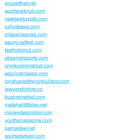
yougetthat.net
sportsnetclub.com
newbestcrypto.com
oxfordsave.com
iclassicgames.com
saung-artikel.com
fasthokivip2.com
observersports.com
cryptominingplus.com
aquinoticiaspe.com
longhairedfrenchbulldog.com
lawyersforhire.co
businemarket.com
matahari88play.net
moneydescriptor.com
youthsmagazine.com
painaidee.net
sportsdarkest.com