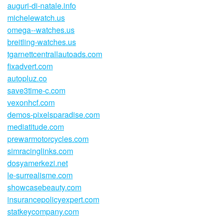
auguri-di-natale.info
michelewatch.us
omega--watches.us
breitling-watches.us
tgarnettcentrallautoads.com
fixadvert.com
autopluz.co
save3time-c.com
vexonhcf.com
demos-pixelsparadise.com
mediatitude.com
prewarmotorcycles.com
simracinglinks.com
dosyamerkezi.net
le-surrealisme.com
showcasebeauty.com
insurancepolicyexpert.com
statkeycompany.com