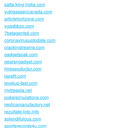
satta-king-india.com
yukigassencanada.com
articlehorizone.com
yuqqbbzp.com
7betagents6.com
coronavirusuptodate.com
crackinstreams.com
gadgetspak.com
gearsngadget.com
hireseodoctor.com
lapsfit.com
levelup-fast.com
mytreepla.net
pokersimulations.com
replicamanufactory.net
rezultate-loto.info
splendifulous.com
sportsrecords4u.com